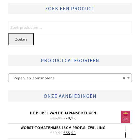
ZOEK EEN PRODUCT
Zoeken
PRODUCTCATEGORIEËN
Peper- en Zoutmolens
×
ONZE AANBIEDINGEN
DE BIJBEL VAN DE JAPANSE KEUKEN
OORSPRONKELIJKE
HUIDIGE
€
36,99
€
29,99
PRIJS
PRIJS
WAS:
IS:
WORST-TOMATENMES 13CM PROF.S. ZWILLING
€36,99.
€29,99.
OORSPRONKELIJKE
HUIDIGE
€
69,99
€
55,99
PRIJS
PRIJS