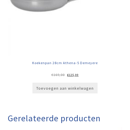
Koekenpan 28cm Athena-5 Demeyere
Oorspronkelijke
Huidige
€
169,00
€
125,00
prijs
prijs
was:
is:
€169,00.
€125,00.
Toevoegen aan winkelwagen
Gerelateerde producten