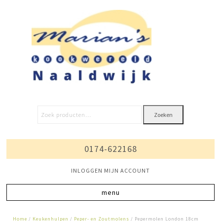
Zoeken
0174-622168
INLOGGEN MIJN ACCOUNT
Home
/
Keukenhulpen
/
Peper- en Zoutmolens
/ Pepermolen London 18cm