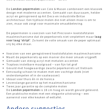
De
London pepermolen
van Cole & Mason combineert een klassiek
design met moderne accenten. Gemaakt van duurzaam, helder
acryl en geïnspireerd op Art Deco en industriële Britse
architectuur. Een tijdloze molen die niet alleen mooi is om te
zien, maar ook zorgt voor maximale smaakbeleving.
De pepermolen is voorzien van het Precision+ koolstofstalen
maalmechanisme dat de peperkorrels niet verplettert maar
laag
voor laag ‘stript’
. Zo komt de volle smaak van de peper optimaal
vrij bij elke draai.
Voorzien van een geregistreerd koolstofstalen maalmechanisme
Maalt de peperkorrels op een manier die meer smaak vrijgeeft
Gemaakt van stevig acryl met metalen accenten
Traploos instelbare maalgraad – van fijn tot grof
Gevuld met hoogwaardige zwarte peperkorrels uit Vietnam
Eenvoudig schoon te maken met een vochtige doek (niet
onderdompelen of in de vaatwasser)
Ideaal voor thuis én in de horeca
Levenslange garantie op het maalmechanisme
Twee jaar garantie op de complete molen
De
London pepermolen
is 18 cm hoog en wordt gevuld geleverd.
Een praktische molen met een elegante uitstraling – een
aanwinst voor elke keuken of eettafel.
Andere suggesties…