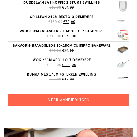
WAS:
IS:
DUBBELW.GLAS KOFFIE 2 STUKS ZWILLING
€69,99.
€55,99.
OORSPRONKELIJKE
HUIDIGE
€
19,99
€
14,99
PRIJS
PRIJS
WAS:
IS:
GRILLPAN 24CM RESTO-3 DEMEYERE
€19,99.
€14,99.
OORSPRONKELIJKE
HUIDIGE
€
139,00
€
79,00
PRIJS
PRIJS
WAS:
IS:
WOK 30CM+GLASDEKSEL APOLLO-7 DEMEYERE
€139,00.
€79,00.
OORSPRONKELIJKE
HUIDIGE
€
219,00
€
179,00
PRIJS
PRIJS
WAS:
IS:
BAKVORM-BRAADSLEDE 40X28CM CUISIPRO BAKEWARE
€219,00.
€179,00.
OORSPRONKELIJKE
HUIDIGE
€
43,99
€
34,99
PRIJS
PRIJS
WAS:
IS:
WOK 26CM APOLLO-7 DEMEYERE
€43,99.
€34,99.
OORSPRONKELIJKE
HUIDIGE
€
199,00
€
159,00
PRIJS
PRIJS
WAS:
IS:
BUNKA MES 17CM 4STERREN ZWILLING
€199,00.
€159,00.
OORSPRONKELIJKE
HUIDIGE
€
85,00
€
49,99
PRIJS
PRIJS
WAS:
IS:
€85,00.
€49,99.
MEER AANBIEDINGEN