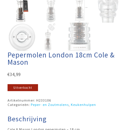
Pepermolen London 18cm Cole &
Mason
€
34,99
Uitverkocht
Artikelnummer:
H233106
Categorieën:
Peper- en Zoutmolens
,
Keukenhulpen
Beschrijving
Cole & Mason London pepermolen – 18 cm