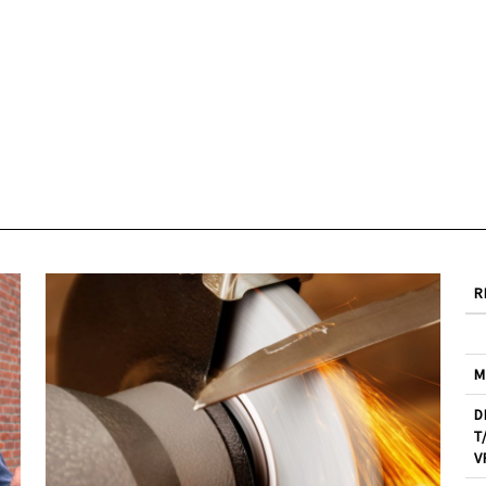
R
M
D
T
V