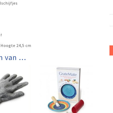
schijfjes
of
x Hoogte 24,5 cm
n van …