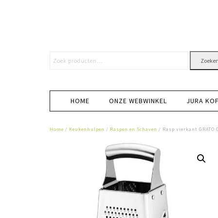
Zoeke
HOME
ONZE WEBWINKEL
JURA KO
Home
/
Keukenhulpen
/
Raspen en Schaven
/ Rasp vierkant GRATO 