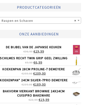
PRODUCTCATEGORIEËN
Raspen en Schaven
×
ONZE AANBIEDINGEN
DE BIJBEL VAN DE JAPANSE KEUKEN
OORSPRONKELIJKE
HUIDIGE
€
29,99
€
36,99
PRIJS
PRIJS
SCHILMES RECHT TWIN GRIP GEEL ZWILLING
WAS:
IS:
OORSPRONKELIJKE
HUIDIGE
€
6,99
€
9,99
€36,99.
€29,99.
PRIJS
PRIJS
KOEKENPAN 28CM PROLINE-7 DEMEYERE
WAS:
IS:
OORSPRONKELIJKE
HUIDIGE
€
209,00
€
259,00
€9,99.
€6,99.
PRIJS
PRIJS
KOEKENPAN* 24CM SILVER-7PRO DEMEYERE
WAS:
IS:
OORSPRONKELIJKE
HUIDIGE
€
189,00
€
239,00
€259,00.
€209,00.
PRIJS
PRIJS
BAKVORM VIERKANT BROWNIE 24X24CM
WAS:
IS:
CUISIPRO BAKEWARE
€239,00.
€189,00.
OORSPRONKELIJKE
HUIDIGE
€
19,99
€
23,99
PRIJS
PRIJS