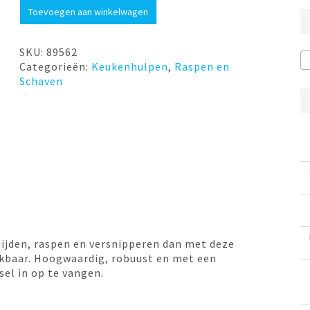
Rasp
Toevoegen aan winkelwagen
vierkant
GRATO
Gefu
SKU:
89562
aantal
Categorieën:
Keukenhulpen
,
Raspen en
Schaven
nijden, raspen en versnipperen dan met deze
nkbaar. Hoogwaardig, robuust en met een
el in op te vangen.