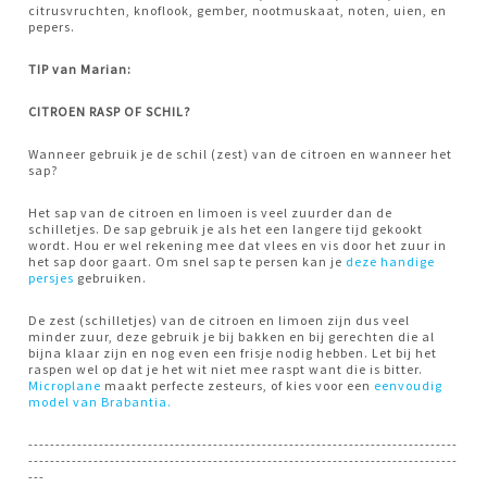
citrusvruchten, knoflook, gember, nootmuskaat, noten, uien, en
pepers.
TIP van Marian:
CITROEN RASP OF SCHIL?
Wanneer gebruik je de schil (zest) van de citroen en wanneer het
sap?
Het sap van de citroen en limoen is veel zuurder dan de
schilletjes. De sap gebruik je als het een langere tijd gekookt
wordt. Hou er wel rekening mee dat vlees en vis door het zuur in
het sap door gaart. Om snel sap te persen kan je
deze handige
persjes
gebruiken.
De zest (schilletjes) van de citroen en limoen zijn dus veel
minder zuur, deze gebruik je bij bakken en bij gerechten die al
bijna klaar zijn en nog even een frisje nodig hebben. Let bij het
raspen wel op dat je het wit niet mee raspt want die is bitter.
Microplane
maakt perfecte zesteurs, of kies voor een
eenvoudig
model van Brabantia.
-------------------------------------------------------------------------------
-------------------------------------------------------------------------------
---