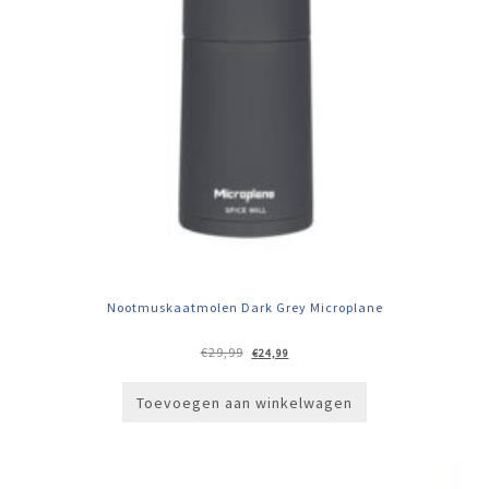
Nootmuskaatmolen Dark Grey Microplane
Oorspronkelijke
Huidige
€
29,99
€
24,99
prijs
prijs
was:
is:
€29,99.
€24,99.
Toevoegen aan winkelwagen