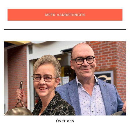
WAS:
IS:
€85,00.
€49,99.
MEER AANBIEDINGEN
Over ons