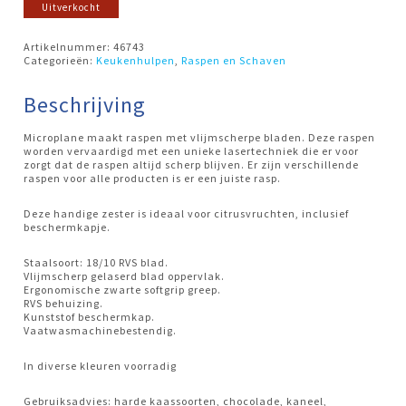
Uitverkocht
Artikelnummer:
46743
Categorieën:
Keukenhulpen
,
Raspen en Schaven
Beschrijving
Microplane maakt raspen met vlijmscherpe bladen. Deze raspen
worden vervaardigd met een unieke lasertechniek die er voor
zorgt dat de raspen altijd scherp blijven. Er zijn verschillende
raspen voor alle producten is er een juiste rasp.
Deze handige zester is ideaal voor citrusvruchten, inclusief
beschermkapje.
Staalsoort: 18/10 RVS blad.
Vlijmscherp gelaserd blad oppervlak.
Ergonomische zwarte softgrip greep.
RVS behuizing.
Kunststof beschermkap.
Vaatwasmachinebestendig.
In diverse kleuren voorradig
Gebruiksadvies: harde kaassoorten, chocolade, kaneel,