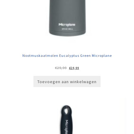
Nootmuskaatmolen Eucalyptus Green Microplane
Oorspronkelijke
Huidige
€
29,99
€
24,99
prijs
prijs
was:
is:
€29,99.
€24,99.
Toevoegen aan winkelwagen