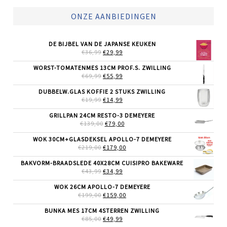
ONZE AANBIEDINGEN
DE BIJBEL VAN DE JAPANSE KEUKEN
OORSPRONKELIJKE
HUIDIGE
€
36,99
€
29,99
PRIJS
PRIJS
WAS:
IS:
WORST-TOMATENMES 13CM PROF.S. ZWILLING
€36,99.
€29,99.
OORSPRONKELIJKE
HUIDIGE
€
69,99
€
55,99
PRIJS
PRIJS
WAS:
IS:
DUBBELW.GLAS KOFFIE 2 STUKS ZWILLING
€69,99.
€55,99.
OORSPRONKELIJKE
HUIDIGE
€
19,99
€
14,99
PRIJS
PRIJS
WAS:
IS:
GRILLPAN 24CM RESTO-3 DEMEYERE
€19,99.
€14,99.
OORSPRONKELIJKE
HUIDIGE
€
139,00
€
79,00
PRIJS
PRIJS
WAS:
IS:
WOK 30CM+GLASDEKSEL APOLLO-7 DEMEYERE
€139,00.
€79,00.
OORSPRONKELIJKE
HUIDIGE
€
219,00
€
179,00
PRIJS
PRIJS
WAS:
IS:
BAKVORM-BRAADSLEDE 40X28CM CUISIPRO BAKEWARE
€219,00.
€179,00.
OORSPRONKELIJKE
HUIDIGE
€
43,99
€
34,99
PRIJS
PRIJS
WAS:
IS:
WOK 26CM APOLLO-7 DEMEYERE
€43,99.
€34,99.
OORSPRONKELIJKE
HUIDIGE
€
199,00
€
159,00
PRIJS
PRIJS
WAS:
IS:
BUNKA MES 17CM 4STERREN ZWILLING
€199,00.
€159,00.
OORSPRONKELIJKE
HUIDIGE
€
85,00
€
49,99
PRIJS
PRIJS