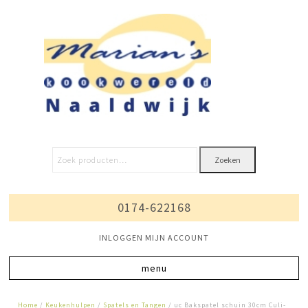
Zoeken
0174-622168
INLOGGEN MIJN ACCOUNT
Home
/
Keukenhulpen
/
Spatels en Tangen
/ uc Bakspatel schuin 30cm Culi-