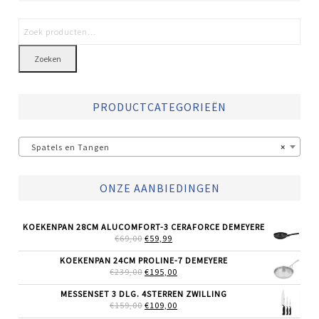
Zoeken
PRODUCTCATEGORIEËN
Spatels en Tangen
×
ONZE AANBIEDINGEN
KOEKENPAN 28CM ALUCOMFORT-3 CERAFORCE DEMEYERE
OORSPRONKELIJKE
HUIDIGE
€
69,00
€
59,99
PRIJS
PRIJS
WAS:
IS:
KOEKENPAN 24CM PROLINE-7 DEMEYERE
€69,00.
€59,99.
OORSPRONKELIJKE
HUIDIGE
€
239,00
€
195,00
PRIJS
PRIJS
WAS:
IS:
MESSENSET 3 DLG. 4STERREN ZWILLING
€239,00.
€195,00.
OORSPRONKELIJKE
HUIDIGE
€
159,00
€
109,00
PRIJS
PRIJS