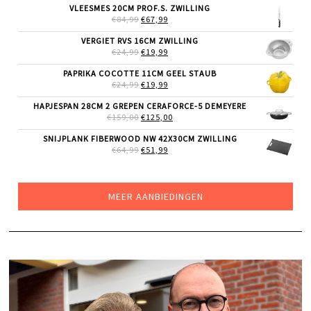
WAS:
IS:
VLEESMES 20CM PROF.S. ZWILLING
€159,00.
€109,00.
OORSPRONKELIJKE
HUIDIGE
€
84,99
€
67,99
PRIJS
PRIJS
WAS:
IS:
VERGIET RVS 16CM ZWILLING
€84,99.
€67,99.
OORSPRONKELIJKE
HUIDIGE
€
24,99
€
19,99
PRIJS
PRIJS
WAS:
IS:
PAPRIKA COCOTTE 11CM GEEL STAUB
€24,99.
€19,99.
OORSPRONKELIJKE
HUIDIGE
€
24,99
€
19,99
PRIJS
PRIJS
WAS:
IS:
HAPJESPAN 28CM 2 GREPEN CERAFORCE-5 DEMEYERE
€24,99.
€19,99.
OORSPRONKELIJKE
HUIDIGE
€
159,00
€
125,00
PRIJS
PRIJS
WAS:
IS:
SNIJPLANK FIBERWOOD NW 42X30CM ZWILLING
€159,00.
€125,00.
OORSPRONKELIJKE
HUIDIGE
€
64,99
€
51,99
PRIJS
PRIJS
WAS:
IS:
€64,99.
€51,99.
MEER AANBIEDINGEN