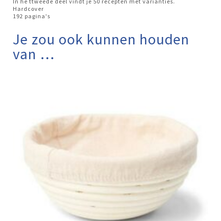
In he ttweede deel vindt je 50 recepten met varianties.
Hardcover
192 pagina's
Je zou ook kunnen houden
van …