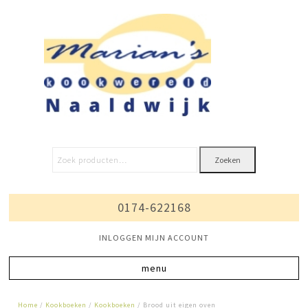
Zoeken
0174-622168
INLOGGEN MIJN ACCOUNT
Home
/
Kookboeken
/
Kookboeken
/ Brood uit eigen oven