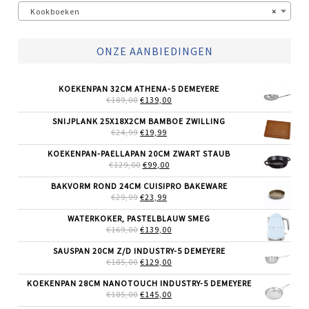
Kookboeken
×
ONZE AANBIEDINGEN
KOEKENPAN 32CM ATHENA-5 DEMEYERE
OORSPRONKELIJKE
HUIDIGE
€
189,00
€
139,00
PRIJS
PRIJS
WAS:
IS:
SNIJPLANK 25X18X2CM BAMBOE ZWILLING
€189,00.
€139,00.
OORSPRONKELIJKE
HUIDIGE
€
24,99
€
19,99
PRIJS
PRIJS
WAS:
IS:
KOEKENPAN-PAELLAPAN 20CM ZWART STAUB
€24,99.
€19,99.
OORSPRONKELIJKE
HUIDIGE
€
129,00
€
99,00
PRIJS
PRIJS
WAS:
IS:
BAKVORM ROND 24CM CUISIPRO BAKEWARE
€129,00.
€99,00.
OORSPRONKELIJKE
HUIDIGE
€
29,99
€
23,99
PRIJS
PRIJS
WAS:
IS:
WATERKOKER, PASTELBLAUW SMEG
€29,99.
€23,99.
OORSPRONKELIJKE
HUIDIGE
€
169,00
€
139,00
PRIJS
PRIJS
WAS:
IS:
SAUSPAN 20CM Z/D INDUSTRY-5 DEMEYERE
€169,00.
€139,00.
OORSPRONKELIJKE
HUIDIGE
€
185,00
€
129,00
PRIJS
PRIJS
WAS:
IS:
KOEKENPAN 28CM NANOTOUCH INDUSTRY-5 DEMEYERE
€185,00.
€129,00.
OORSPRONKELIJKE
HUIDIGE
€
185,00
€
145,00
PRIJS
PRIJS