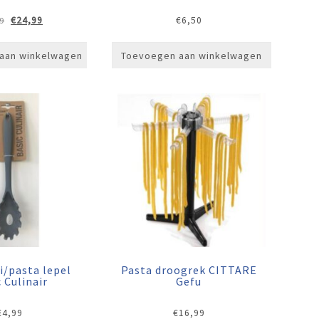
Oorspronkelijke
Huidige
€
24,99
€
6,50
9
prijs
prijs
was:
is:
aan winkelwagen
Toevoegen aan winkelwagen
€29,99.
€24,99.
i/pasta lepel
Pasta droogrek CITTARE
 Culinair
Gefu
€
4,99
€
16,99