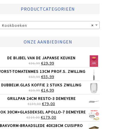
PRODUCTCATEGORIEËN
Kookboeken
×
ONZE AANBIEDINGEN
DE BIJBEL VAN DE JAPANSE KEUKEN
OORSPRONKELIJKE
HUIDIGE
€
29,99
€
36,99
PRIJS
PRIJS
ORST-TOMATENMES 13CM PROF.S. ZWILLING
WAS:
IS:
OORSPRONKELIJKE
HUIDIGE
€
55,99
€
69,99
€36,99.
€29,99.
PRIJS
PRIJS
DUBBELW.GLAS KOFFIE 2 STUKS ZWILLING
WAS:
IS:
OORSPRONKELIJKE
HUIDIGE
€
14,99
€
19,99
€69,99.
€55,99.
PRIJS
PRIJS
GRILLPAN 24CM RESTO-3 DEMEYERE
WAS:
IS:
OORSPRONKELIJKE
HUIDIGE
€
79,00
€
139,00
€19,99.
€14,99.
PRIJS
PRIJS
OK 30CM+GLASDEKSEL APOLLO-7 DEMEYERE
WAS:
IS:
OORSPRONKELIJKE
HUIDIGE
€
179,00
€
219,00
€139,00.
€79,00.
PRIJS
PRIJS
BAKVORM-BRAADSLEDE 40X28CM CUISIPRO
WAS:
IS: