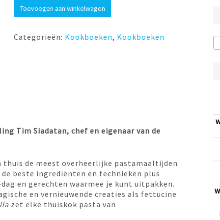
Padella
Toevoegen aan winkelwagen
aantal
Categorieën:
Kookboeken
,
Kookboeken
W
ing Tim Siadatan, chef en eigenaar van de
om thuis de meest overheerlijke pastamaaltijden
er de beste ingrediënten en technieken plus
-dag en gerechten waarmee je kunt uitpakken.
W
agische en vernieuwende creaties als fettucine
lla
zet elke thuiskok pasta van