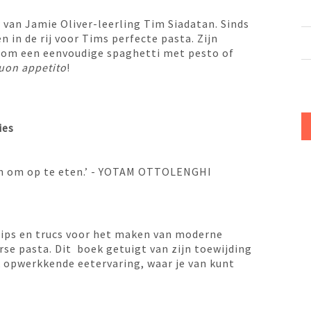
van Jamie Oliver-leerling Tim Siadatan. Sinds
in de rij voor Tims perfecte pasta. Zijn
t om een eenvoudige spaghetti met pesto of
uon appetito
!
ies
 én om op te eten.’ - YOTAM OTTOLENGHI
tips en trucs voor het maken van moderne
se pasta. Dit boek getuigt van zijn toewijding
k opwerkkende eetervaring, waar je van kunt