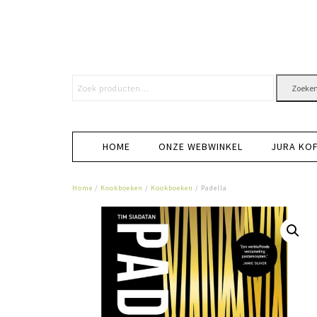
Zoeke
HOME
ONZE WEBWINKEL
JURA KO
Home
/
Kookboeken
/
Kookboeken
/ Padella