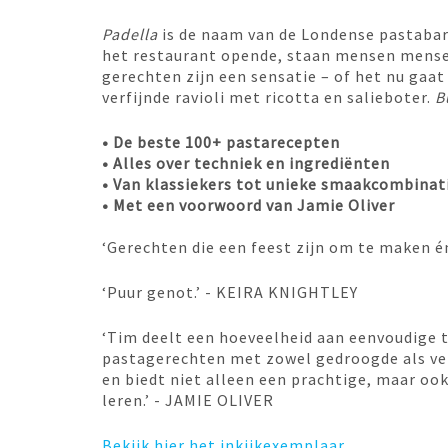
Padella
is de naam van de Londense pastabar 
het restaurant opende, staan mensen mensen 
gerechten zijn een sensatie – of het nu gaa
verfijnde ravioli met ricotta en salieboter.
B
• De beste 100+ pastarecepten
• Alles over techniek en ingrediënten
• Van klassiekers tot unieke smaakcombinat
• Met een voorwoord van Jamie Oliver
‘Gerechten die een feest zijn om te maken
‘Puur genot.’ - KEIRA KNIGHTLEY
‘Tim deelt een hoeveelheid aan eenvoudige 
pastagerechten met zowel gedroogde als ver
en biedt niet alleen een prachtige, maar oo
leren.’ - JAMIE OLIVER
Bekijk hier het inkijkexemplaar