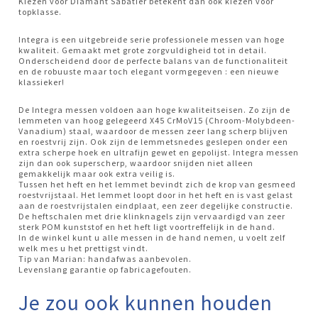
Kiezen voor Diamant Sabatier betekent dan ook kiezen voor
topklasse.
Integra is een uitgebreide serie professionele messen van hoge
kwaliteit. Gemaakt met grote zorgvuldigheid tot in detail.
Onderscheidend door de perfecte balans van de functionaliteit
en de robuuste maar toch elegant vormgegeven : een nieuwe
klassieker!
De Integra messen voldoen aan hoge kwaliteitseisen. Zo zijn de
lemmeten van hoog gelegeerd X45 CrMoV15 (Chroom-Molybdeen-
Vanadium) staal, waardoor de messen zeer lang scherp blijven
en roestvrij zijn. Ook zijn de lemmetsnedes geslepen onder een
extra scherpe hoek en ultrafijn gewet en gepolijst. Integra messen
zijn dan ook superscherp, waardoor snijden niet alleen
gemakkelijk maar ook extra veilig is.
Tussen het heft en het lemmet bevindt zich de krop van gesmeed
roestvrijstaal. Het lemmet loopt door in het heft en is vast gelast
aan de roestvrijstalen eindplaat, een zeer degelijke constructie.
De heftschalen met drie klinknagels zijn vervaardigd van zeer
sterk POM kunststof en het heft ligt voortreffelijk in de hand.
In de winkel kunt u alle messen in de hand nemen, u voelt zelf
welk mes u het prettigst vindt.
Tip van Marian: handafwas aanbevolen.
Levenslang garantie op fabricagefouten.
Je zou ook kunnen houden