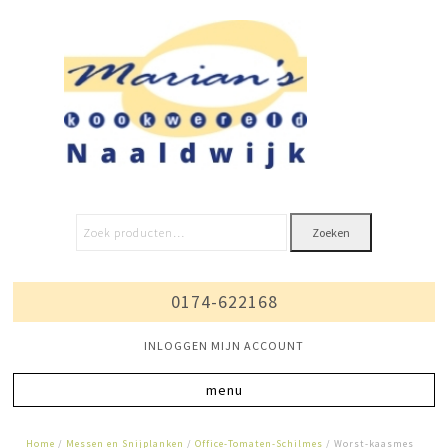
Zoeken
0174-622168
INLOGGEN MIJN ACCOUNT
Home
/
Messen en Snijplanken
/
Office-Tomaten-Schilmes
/ Worst-kaasmes