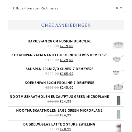
Office-Tomaten-Schilmes
×
ONZE AANBIEDINGEN
HAPJESPAN 28 CM FUSION DEMEYERE
OORSPRONKELIJKE
HUIDIGE
€
329,00
€
219,00
PRIJS
PRIJS
WAS:
IS:
KOEKENPAN 24CM NANOTOUCH INDUSTRY-5 DEMEYERE
€329,00.
€219,00.
OORSPRONKELIJKE
HUIDIGE
€
165,00
€
129,00
PRIJS
PRIJS
WAS:
IS:
SAUSPAN 20CM Z/D SILVER-7 DEMEYERE
€165,00.
€129,00.
OORSPRONKELIJKE
HUIDIGE
€
209,00
€
165,00
PRIJS
PRIJS
WAS:
IS:
KOEKENPAN 32CM PROLINE-7 DEMEYERE
€209,00.
€165,00.
OORSPRONKELIJKE
HUIDIGE
€
299,00
€
245,00
PRIJS
PRIJS
WAS:
IS:
NOOTMUSKAATMOLEN EUCALYPTUS GREEN MICROPLANE
€299,00.
€245,00.
OORSPRONKELIJKE
HUIDIGE
€
29,99
€
24,99
PRIJS
PRIJS
WAS:
IS:
NOOTMUSKAATMOLEN SAGE GREEN MICROPLANE
€29,99.
€24,99.
OORSPRONKELIJKE
HUIDIGE
€
29,99
€
24,99
PRIJS
PRIJS
WAS:
IS:
DUBBELW.GLAS LATTE 2 STUKS ZWILLING
€29,99.
€24,99.
OORSPRONKELIJKE
HUIDIGE
€
27,99
€
20,99