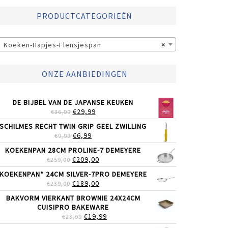
PRODUCTCATEGORIEËN
Koeken-Hapjes-Flensjespan
×
ONZE AANBIEDINGEN
DE BIJBEL VAN DE JAPANSE KEUKEN
OORSPRONKELIJKE
HUIDIGE
€
29,99
€
36,99
PRIJS
PRIJS
SCHILMES RECHT TWIN GRIP GEEL ZWILLING
WAS:
IS:
OORSPRONKELIJKE
HUIDIGE
€
6,99
€
9,99
€36,99.
€29,99.
PRIJS
PRIJS
KOEKENPAN 28CM PROLINE-7 DEMEYERE
WAS:
IS:
OORSPRONKELIJKE
HUIDIGE
€
209,00
€
259,00
€9,99.
€6,99.
PRIJS
PRIJS
KOEKENPAN* 24CM SILVER-7PRO DEMEYERE
WAS:
IS:
OORSPRONKELIJKE
HUIDIGE
€
189,00
€
239,00
€259,00.
€209,00.
PRIJS
PRIJS
BAKVORM VIERKANT BROWNIE 24X24CM
WAS:
IS:
CUISIPRO BAKEWARE
€239,00.
€189,00.
OORSPRONKELIJKE
HUIDIGE
€
19,99
€
23,99
PRIJS
PRIJS