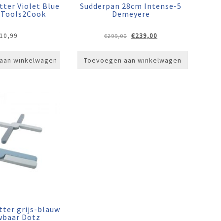
ter Violet Blue
Sudderpan 28cm Intense-5
e Tools2Cook
Demeyere
Oorspronkelijke
Huidige
10,99
€
239,00
€
299,00
prijs
prijs
was:
is:
aan winkelwagen
Toevoegen aan winkelwagen
€299,00.
€239,00.
ter grijs-blauw
wbaar Dotz