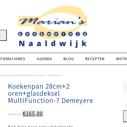
n
FFIEMACHINES
AGENDA
BLOG
RECEPTEN
INSTR
ren+glasdeksel MultiFunction-7 Demeyere
Koekenpan 28cm+2
oren+glasdeksel
MultiFunction-7 Demeyere
Oorspronkelijke
Huidige
€
165,00
€
209,00
prijs
prijs
Kijk hier naar een uitgebreide