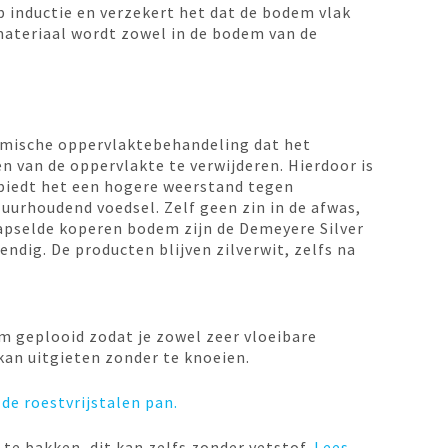
 inductie en verzekert het dat de bodem vlak
k materiaal wordt zowel in de bodem van de
hemische oppervlaktebehandeling dat het
en van de oppervlakte te verwijderen. Hierdoor is
n biedt het een hogere weerstand tegen
uurhoudend voedsel. Zelf geen zin in de afwas,
kapselde koperen bodem zijn de Demeyere Silver
ig. De producten blijven zilverwit, zelfs na
rm geplooid zodat je zowel zeer vloeibare
kan uitgieten zonder te knoeien.
 de roestvrijstalen pan.
te bakken, dit kan zelfs zonder vetstof.
Lees