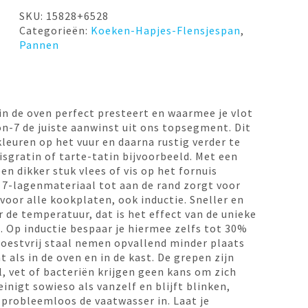
SKU:
15828+6528
Categorieën:
Koeken-Hapjes-Flensjespan
,
Pannen
 in de oven perfect presteert en waarmee je vlot
n-7 de juiste aanwinst uit ons topsegment. Dit
kleuren op het vuur en daarna rustig verder te
isgratin of tarte-tatin bijvoorbeeld. Met een
en dikker stuk vlees of vis op het fornuis
 7-lagenmateriaal tot aan de rand zorgt voor
voor alle kookplaten, ook inductie. Sneller en
 de temperatuur, dat is het effect van de unieke
. Op inductie bespaar je hiermee zelfs tot 30%
roestvrij staal nemen opvallend minder plaats
 als in de oven en in de kast. De grepen zijn
l, vet of bacteriën krijgen geen kans om zich
inigt sowieso als vanzelf en blijft blinken,
 probleemloos de vaatwasser in. Laat je