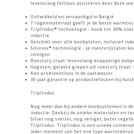
levenslang feilloos assisteren door deze ve
Ontwikkeld en vervaardigd in België
7-lagenmateriaal geeft je de beste warmtes
TriplInduc® technologie - kook tot 30% snel
inductie
Geschikt voor alle kookplaten, inclusief indu
Silvinox® technologie - je roestvrijstalen ko
reinigen
Roestvrij staal: levenslang knapperige bakp
Gegoten, gelaste grepen uit roestvrij staal:
Kan probleemloos in de vaatwasser
30 jaar garantie op productiefouten bij huis
TriplInduc
Nog meer dan bij andere kooksystemen is de 
inductie. Dankzij de unieke materialen en
te
Silver nog sneller, nog veiliger, beter rege
TriplInduc. TriplInduc is een unieke combina
ieder moment van het ene type warmtebron 