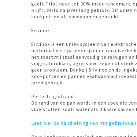
geeft TriplInduc tot 30% meer rendement op
blijft, zelfs na jarenlang gebruik. Dit unie
kookpotten als sauspannen gebruikt.
Silvinox
Silvinox is een uniek systeem van elektroc
materiaal verrijkt door ijzer en onzuiverhed
het roestvrij staal eenvoudig te reinigen e
vingerafdrukken, agressieve zepen of sterk z
geen probleem. Dankzij Silvinox en de inge
kookpotten en pannen vaatwasmachinebestend
jaren gebruik.
Perfecte gietrand
De rand van de pan wordt in een speciale vo
vloeistoffen zoals water als dikkere sauzen 
Lees hier de handleiding van het gebruik van
Deze koekenpan is perfect om energiezuinig 