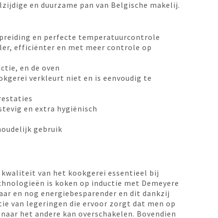
elzijdige en duurzame pan van Belgische makelij.
preiding en perfecte temperatuurcontrole
ler, efficiënter en met meer controle op
ctie, en de oven
okgerei verkleurt niet en is eenvoudig te
restaties
 stevig en extra hygiënisch
houdelijk gebruik
kwaliteit van het kookgerei essentieel bij
chnologieën
is koken op inductie met Demeyere
lbaar en nog energiebesparender en dit dankzij
tie van legeringen die ervoor zorgt dat men op
naar het andere kan overschakelen. Bovendien