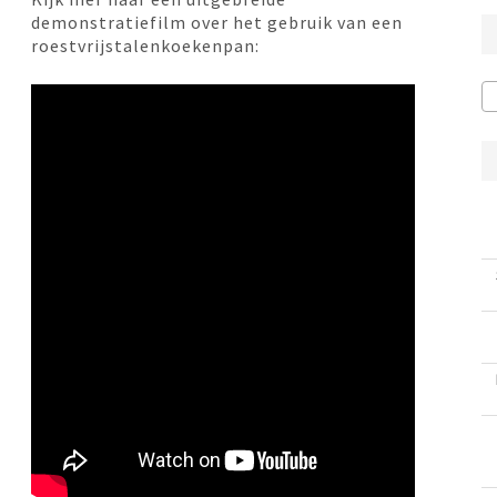
was:
is:
demonstratiefilm over het gebruik van een
€209,00.
€165,00.
roestvrijstalenkoekenpan: