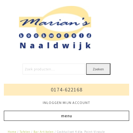
Zoeken
0174-622168
INLOGGEN MIJN ACCOUNT
Home
/
Tafelen
/
Bar Artikelen
/ Cocktailset 4 dlg. Point-Virgule