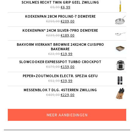
WAS:
IS:
SCHILMES RECHT TWIN GRIP GEEL ZWILLING
€36,99.
€29,99.
OORSPRONKELIJKE
HUIDIGE
€
9,99
€
6,99
PRIJS
PRIJS
WAS:
IS:
KOEKENPAN 28CM PROLINE-7 DEMEYERE
€9,99.
€6,99.
OORSPRONKELIJKE
HUIDIGE
€
259,00
€
209,00
PRIJS
PRIJS
WAS:
IS:
KOEKENPAN* 24CM SILVER-7PRO DEMEYERE
€259,00.
€209,00.
OORSPRONKELIJKE
HUIDIGE
€
239,00
€
189,00
PRIJS
PRIJS
WAS:
IS:
BAKVORM VIERKANT BROWNIE 24X24CM CUISIPRO
€239,00.
€189,00.
BAKEWARE
OORSPRONKELIJKE
HUIDIGE
€
23,99
€
19,99
PRIJS
PRIJS
SLOWCOOKER EXPRESSPOT TURBO CROCKPOT
WAS:
IS:
OORSPRONKELIJKE
HUIDIGE
€
179,00
€23,99.
€
159,00
€19,99.
PRIJS
PRIJS
WAS:
IS:
PEPER+ZOUTMOLEN ELECTR. SPEZIA GEFU
€179,00.
€159,00.
OORSPRONKELIJKE
HUIDIGE
€
51,99
€
39,99
PRIJS
PRIJS
WAS:
IS:
MESSENBLOK 7 DLG. 4STERREN ZWILLING
€51,99.
€39,99.
OORSPRONKELIJKE
HUIDIGE
€
409,00
€
229,00
PRIJS
PRIJS
WAS:
IS:
€409,00.
€229,00.
MEER AANBIEDINGEN