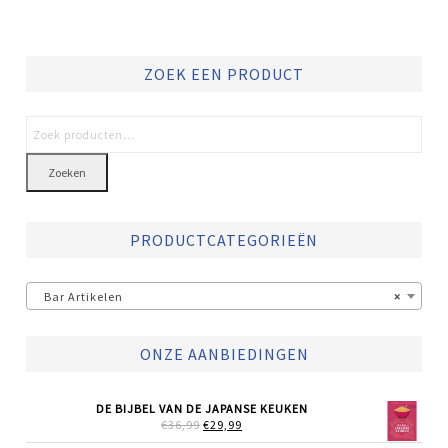
ZOEK EEN PRODUCT
Zoeken
PRODUCTCATEGORIEËN
Bar Artikelen
×
ONZE AANBIEDINGEN
DE BIJBEL VAN DE JAPANSE KEUKEN
OORSPRONKELIJKE
HUIDIGE
€
36,99
€
29,99
PRIJS
PRIJS