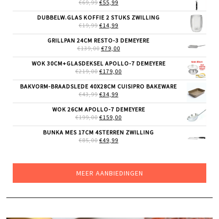
€36,99.
€29,99.
OORSPRONKELIJKE
HUIDIGE
€
69,99
€
55,99
PRIJS
PRIJS
WAS:
IS:
DUBBELW.GLAS KOFFIE 2 STUKS ZWILLING
€69,99.
€55,99.
OORSPRONKELIJKE
HUIDIGE
€
19,99
€
14,99
PRIJS
PRIJS
WAS:
IS:
GRILLPAN 24CM RESTO-3 DEMEYERE
€19,99.
€14,99.
OORSPRONKELIJKE
HUIDIGE
€
139,00
€
79,00
PRIJS
PRIJS
WAS:
IS:
WOK 30CM+GLASDEKSEL APOLLO-7 DEMEYERE
€139,00.
€79,00.
OORSPRONKELIJKE
HUIDIGE
€
219,00
€
179,00
PRIJS
PRIJS
WAS:
IS:
BAKVORM-BRAADSLEDE 40X28CM CUISIPRO BAKEWARE
€219,00.
€179,00.
OORSPRONKELIJKE
HUIDIGE
€
43,99
€
34,99
PRIJS
PRIJS
WAS:
IS:
WOK 26CM APOLLO-7 DEMEYERE
€43,99.
€34,99.
OORSPRONKELIJKE
HUIDIGE
€
199,00
€
159,00
PRIJS
PRIJS
WAS:
IS:
BUNKA MES 17CM 4STERREN ZWILLING
€199,00.
€159,00.
OORSPRONKELIJKE
HUIDIGE
€
85,00
€
49,99
PRIJS
PRIJS
WAS:
IS:
€85,00.
€49,99.
MEER AANBIEDINGEN