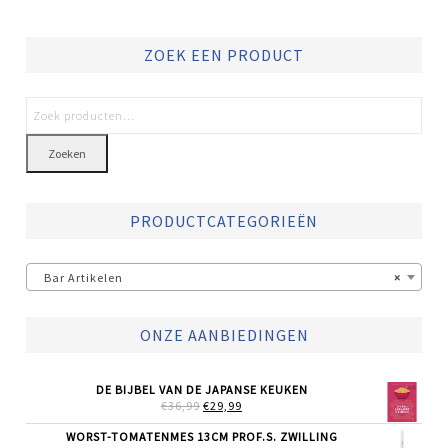
ZOEK EEN PRODUCT
Zoeken
PRODUCTCATEGORIEËN
Bar Artikelen
×
ONZE AANBIEDINGEN
DE BIJBEL VAN DE JAPANSE KEUKEN
OORSPRONKELIJKE
HUIDIGE
€
36,99
€
29,99
PRIJS
PRIJS
WAS:
IS:
WORST-TOMATENMES 13CM PROF.S. ZWILLING