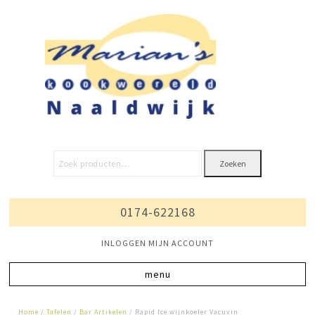
Zoeken
0174-622168
INLOGGEN MIJN ACCOUNT
Home
/
Tafelen
/
Bar Artikelen
/ Rapid Ice wijnkoeler Vacuvin