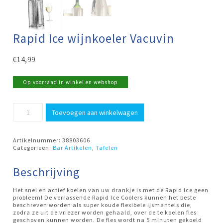
Rapid Ice wijnkoeler Vacuvin
€
14,99
Op voorraad in winkel en webshop
Rapid
Toevoegen aan winkelwagen
Ice
wijnkoeler
Vacuvin
aantal
Artikelnummer:
38803606
Categorieën:
Bar Artikelen
,
Tafelen
Beschrijving
Het snel en actief koelen van uw drankje is met de Rapid Ice geen
probleem! De verrassende Rapid Ice Coolers kunnen het beste
beschreven worden als super koude flexibele ijsmantels die,
zodra ze uit de vriezer worden gehaald, over de te koelen fles
geschoven kunnen worden. De fles wordt na 5 minuten gekoeld