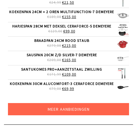
€64,99.
€51,99.
OORSPRONKELIJKE
HUIDIGE
€
24,99
€
21,50
PRIJS
PRIJS
WAS:
IS:
KOEKENPAN 24CM + 2 OREN MULTIFUNCTION-7 DEMEYERE
€24,99.
€21,50.
OORSPRONKELIJKE
HUIDIGE
€
189,00
€
155,00
PRIJS
PRIJS
WAS:
IS:
HAPJESPAN 28CM MET DEKSEL CERAFORCE-5 DEMEYERE
€189,00.
€155,00.
OORSPRONKELIJKE
HUIDIGE
€
129,00
€
99,00
PRIJS
PRIJS
WAS:
IS:
BRAADPAN 24CM ROOD STAUB
€129,00.
€99,00.
OORSPRONKELIJKE
HUIDIGE
€
279,00
€
215,00
PRIJS
PRIJS
WAS:
IS:
SAUSPAN 20CM Z/D SILVER-7 DEMEYERE
€279,00.
€215,00.
OORSPRONKELIJKE
HUIDIGE
€
209,00
€
165,00
PRIJS
PRIJS
WAS:
IS:
SANTUKOMES PRO+AANZETSTAAL ZWILLING
€209,00.
€165,00.
OORSPRONKELIJKE
HUIDIGE
€
171,99
€
109,00
PRIJS
PRIJS
WAS:
IS:
KOEKENPAN 30CM ALUCOMFORT-3 CERAFORCE DEMEYERE
€171,99.
€109,00.
OORSPRONKELIJKE
HUIDIGE
€
79,00
€
69,99
PRIJS
PRIJS
WAS:
IS:
€79,00.
€69,99.
MEER AANBIEDINGEN