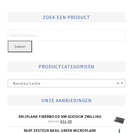
ZOEK EEN PRODUCT
Zoeken
PRODUCTCATEGORIEËN
Bunzlau Castle
×
ONZE AANBIEDINGEN
SNIJPLANK FIBERWOOD NW 42X30CM ZWILLING
OORSPRONKELIJKE
HUIDIGE
€
64,99
€
51,99
PRIJS
PRIJS
WAS:
IS:
RASP ZESTEUR BASIL GREEN MICROPLANE