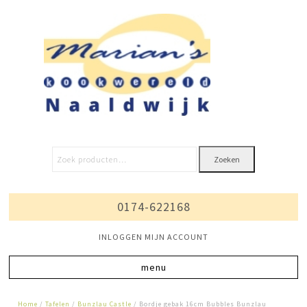
Zoeken
0174-622168
INLOGGEN MIJN ACCOUNT
Home
/
Tafelen
/
Bunzlau Castle
/ Bordje gebak 16cm Bubbles Bunzlau