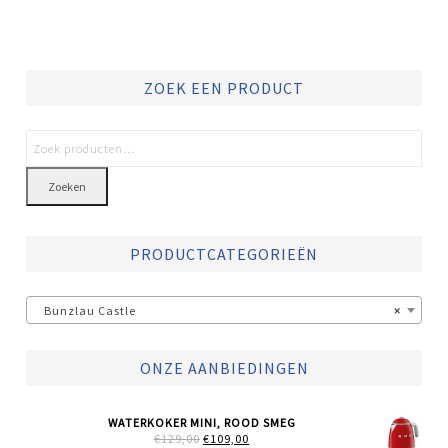
ZOEK EEN PRODUCT
Zoeken
PRODUCTCATEGORIEËN
Bunzlau Castle
×
ONZE AANBIEDINGEN
WATERKOKER MINI, ROOD SMEG
OORSPRONKELIJKE
HUIDIGE
€
129,00
€
109,00