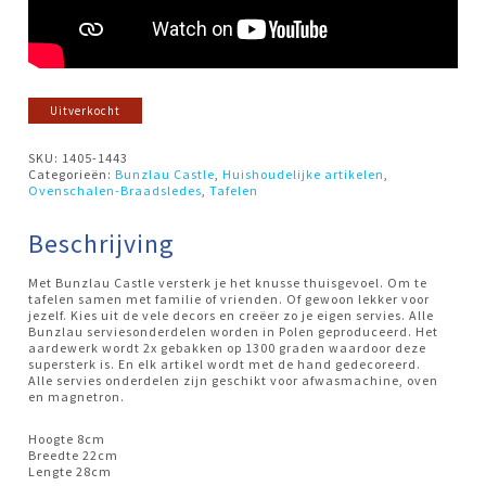
Uitverkocht
SKU:
1405-1443
Categorieën:
Bunzlau Castle
,
Huishoudelijke artikelen
,
Ovenschalen-Braadsledes
,
Tafelen
Beschrijving
Met Bunzlau Castle versterk je het knusse thuisgevoel. Om te
tafelen samen met familie of vrienden. Of gewoon lekker voor
jezelf. Kies uit de vele decors en creëer zo je eigen servies. Alle
Bunzlau serviesonderdelen worden in Polen geproduceerd. Het
aardewerk wordt 2x gebakken op 1300 graden waardoor deze
supersterk is. En elk artikel wordt met de hand gedecoreerd.
Alle servies onderdelen zijn geschikt voor afwasmachine, oven
en magnetron.
Hoogte 8cm
Breedte 22cm
Lengte 28cm