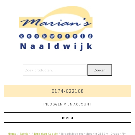
Zoeken
0174-622168
INLOGGEN MIJN ACCOUNT
Home
/
Tafelen
/
Bunzlau Castle
/ Braadslede rechthoekig 2850ml Dragonfly