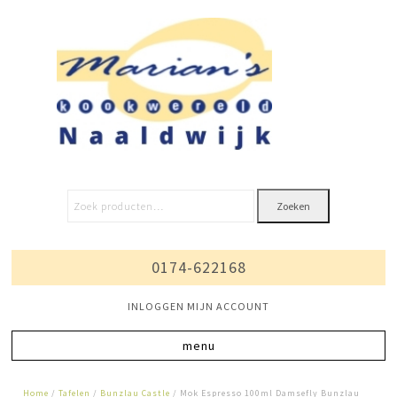
Zoeken
0174-622168
INLOGGEN MIJN ACCOUNT
Home
/
Tafelen
/
Bunzlau Castle
/ Mok Espresso 100ml Damsefly Bunzlau