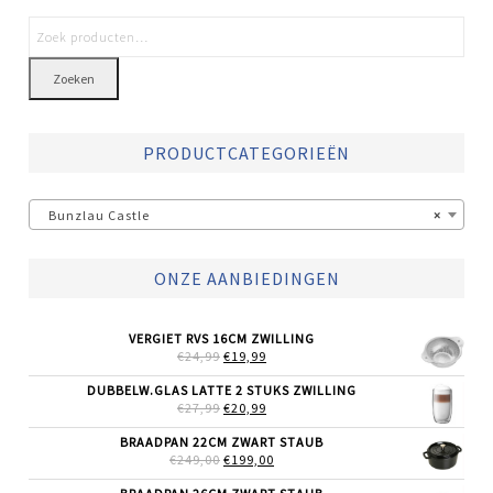
Zoeken
PRODUCTCATEGORIEËN
Bunzlau Castle
×
ONZE AANBIEDINGEN
VERGIET RVS 16CM ZWILLING
OORSPRONKELIJKE
HUIDIGE
€
24,99
€
19,99
PRIJS
PRIJS
WAS:
IS:
DUBBELW.GLAS LATTE 2 STUKS ZWILLING
€24,99.
€19,99.
OORSPRONKELIJKE
HUIDIGE
€
27,99
€
20,99
PRIJS
PRIJS
WAS:
IS:
BRAADPAN 22CM ZWART STAUB
€27,99.
€20,99.
OORSPRONKELIJKE
HUIDIGE
€
249,00
€
199,00
PRIJS
PRIJS
WAS:
IS: