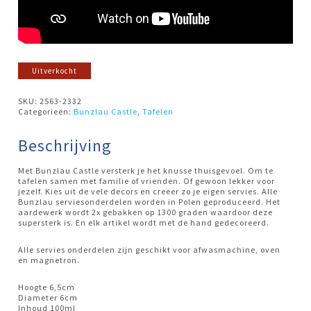
Uitverkocht
SKU:
2563-2332
Categorieën:
Bunzlau Castle
,
Tafelen
Beschrijving
Met Bunzlau Castle versterk je het knusse thuisgevoel. Om te
tafelen samen met familie of vrienden. Of gewoon lekker voor
jezelf. Kies uit de vele decors en creëer zo je eigen servies. Alle
Bunzlau serviesonderdelen worden in Polen geproduceerd. Het
aardewerk wordt 2x gebakken op 1300 graden waardoor deze
supersterk is. En elk artikel wordt met de hand gedecoreerd.
Alle servies onderdelen zijn geschikt voor afwasmachine, oven
en magnetron.
Hoogte 6,5cm
Diameter 6cm
Inhoud 100ml