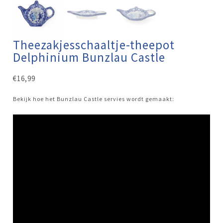
Theezakjesschaaltje-theepot
Delphinium Bunzlau Castle
€
16,99
Bekijk hoe het Bunzlau Castle servies wordt gemaakt: