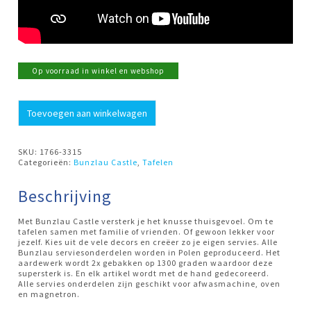
Op voorraad in winkel en webshop
Theezakjesschaaltje-
Toevoegen aan winkelwagen
theepot
Delphinium
Bunzlau
Castle
SKU:
1766-3315
aantal
Categorieën:
Bunzlau Castle
,
Tafelen
Beschrijving
Met Bunzlau Castle versterk je het knusse thuisgevoel. Om te
tafelen samen met familie of vrienden. Of gewoon lekker voor
jezelf. Kies uit de vele decors en creëer zo je eigen servies. Alle
Bunzlau serviesonderdelen worden in Polen geproduceerd. Het
aardewerk wordt 2x gebakken op 1300 graden waardoor deze
supersterk is. En elk artikel wordt met de hand gedecoreerd.
Alle servies onderdelen zijn geschikt voor afwasmachine, oven
en magnetron.