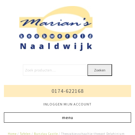
Zoeken
0174-622168
INLOGGEN MIJN ACCOUNT
Home
/
Tafelen
/
Bunzlau Castle
/ Theezakjesschaaltje-theepot Delphinium