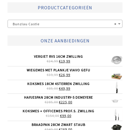
PRODUCTCATEGORIEËN
Bunzlau Castle
×
ONZE AANBIEDINGEN
VERGIET RVS 16CM ZWILLING
OORSPRONKELIJKE
HUIDIGE
€
24,99
€
19,99
PRIJS
PRIJS
WAS:
IS:
WIEGEMES MET PLANKJE VIAVO GEFU
€24,99.
€19,99.
OORSPRONKELIJKE
HUIDIGE
€
39,99
€
26,99
PRIJS
PRIJS
WAS:
IS:
KOKSMES 18CM 4STERREN ZWILLING
€39,99.
€26,99.
OORSPRONKELIJKE
HUIDIGE
€
85,00
€
49,99
PRIJS
PRIJS
WAS:
IS:
HAPJESPAN 28CM INDUSTRY-5 DEMEYERE
€85,00.
€49,99.
OORSPRONKELIJKE
HUIDIGE
€
285,00
€
225,00
PRIJS
PRIJS
WAS:
IS:
KOKSMES + OFFICEMES PROF.S. ZWILLING
€285,00.
€225,00.
OORSPRONKELIJKE
HUIDIGE
€
154,00
€
99,00
PRIJS
PRIJS
WAS:
IS:
BRAADPAN 28CM ZWART STAUB
€154,00.
€99,00.
OORSPRONKELIJKE
HUIDIGE
€
349,00
€
269,00