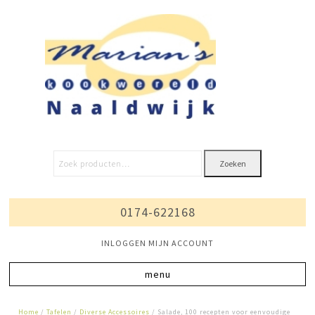
Zoeken
0174-622168
INLOGGEN MIJN ACCOUNT
Home
/
Tafelen
/
Diverse Accessoires
/ Salade, 100 recepten voor eenvoudige