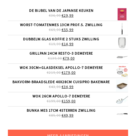
DE BIJBEL VAN DE JAPANSE KEUKEN
OORSPRONKELIJKE
HUIDIGE
€
36,99
€
29,99
PRIJS
PRIJS
WAS:
IS:
WORST-TOMATENMES 13CM PROF.S. ZWILLING
€36,99.
€29,99.
OORSPRONKELIJKE
HUIDIGE
€
69,99
€
55,99
PRIJS
PRIJS
WAS:
IS:
DUBBELW.GLAS KOFFIE 2 STUKS ZWILLING
€69,99.
€55,99.
OORSPRONKELIJKE
HUIDIGE
€
19,99
€
14,99
PRIJS
PRIJS
WAS:
IS:
GRILLPAN 24CM RESTO-3 DEMEYERE
€19,99.
€14,99.
OORSPRONKELIJKE
HUIDIGE
€
139,00
€
79,00
PRIJS
PRIJS
WAS:
IS:
WOK 30CM+GLASDEKSEL APOLLO-7 DEMEYERE
€139,00.
€79,00.
OORSPRONKELIJKE
HUIDIGE
€
219,00
€
179,00
PRIJS
PRIJS
WAS:
IS:
BAKVORM-BRAADSLEDE 40X28CM CUISIPRO BAKEWARE
€219,00.
€179,00.
OORSPRONKELIJKE
HUIDIGE
€
43,99
€
34,99
PRIJS
PRIJS
WAS:
IS:
WOK 26CM APOLLO-7 DEMEYERE
€43,99.
€34,99.
OORSPRONKELIJKE
HUIDIGE
€
199,00
€
159,00
PRIJS
PRIJS
WAS:
IS:
BUNKA MES 17CM 4STERREN ZWILLING
€199,00.
€159,00.
OORSPRONKELIJKE
HUIDIGE
€
85,00
€
49,99
PRIJS
PRIJS
WAS:
IS:
€85,00.
€49,99.
MEER AANBIEDINGEN