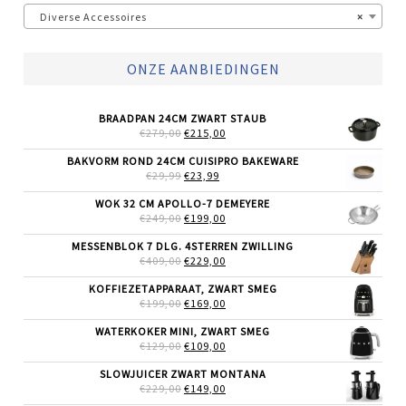
Diverse Accessoires
×
ONZE AANBIEDINGEN
BRAADPAN 24CM ZWART STAUB
OORSPRONKELIJKE
HUIDIGE
€
279,00
€
215,00
PRIJS
PRIJS
WAS:
IS:
BAKVORM ROND 24CM CUISIPRO BAKEWARE
€279,00.
€215,00.
OORSPRONKELIJKE
HUIDIGE
€
29,99
€
23,99
PRIJS
PRIJS
WAS:
IS:
WOK 32 CM APOLLO-7 DEMEYERE
€29,99.
€23,99.
OORSPRONKELIJKE
HUIDIGE
€
249,00
€
199,00
PRIJS
PRIJS
WAS:
IS:
MESSENBLOK 7 DLG. 4STERREN ZWILLING
€249,00.
€199,00.
OORSPRONKELIJKE
HUIDIGE
€
409,00
€
229,00
PRIJS
PRIJS
WAS:
IS:
KOFFIEZETAPPARAAT, ZWART SMEG
€409,00.
€229,00.
OORSPRONKELIJKE
HUIDIGE
€
199,00
€
169,00
PRIJS
PRIJS
WAS:
IS:
WATERKOKER MINI, ZWART SMEG
€199,00.
€169,00.
OORSPRONKELIJKE
HUIDIGE
€
129,00
€
109,00
PRIJS
PRIJS
WAS:
IS:
SLOWJUICER ZWART MONTANA
€129,00.
€109,00.
OORSPRONKELIJKE
HUIDIGE
€
229,00
€
149,00
PRIJS
PRIJS