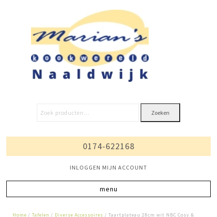
Zoeken
0174-622168
INLOGGEN MIJN ACCOUNT
Home
/
Tafelen
/
Diverse Accessoires
/ Taartplateau 28cm wit NBC Cosy &