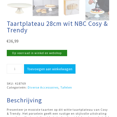
Taartplateau 28cm wit NBC Cosy &
Trendy
€
36,99
Op voorraad in winkel en webshop
Taartplateau
Toevoegen aan winkelwagen
28cm
wit
NBC
Cosy
SKU:
418769
&
Categorieën:
Diverse Accessoires
,
Tafelen
Trendy
aantal
Beschrijving
Presenteer je mooiste taarten op dit witte taartplateau van Cosy
& Trendy. Het porselein geeft een rustige en stijlvolle uitstraling