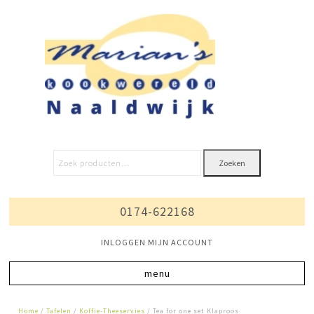
Zoeken
0174-622168
INLOGGEN MIJN ACCOUNT
Home
/
Tafelen
/
Koffie-Theeservies
/ Tea for one set Klaproos