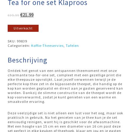
Tea for one set Klaproos
Oorspronkelijke
Huidige
€
21,99
€
39,99
prijs
prijs
was:
is:
Uitverkocht
€39,99.
€21,99.
SKU:
99839
Categorieën:
Koffie-Theeservies
,
Tafelen
Beschrijving
Ontdek het genot van een ontspannen theemoment met onze
charmante tea-for-one set, compleet met een gezellige print die
elke theepauze opvrolijkt. Laat jezelf verwennen terwijl je de
perfecte kop thee zet in de bijpassende theepot, die handig op de
kop kan worden geplaatst en direct aan je gasten geserveerd kan
worden. Dankzij de slimme constructie van de theepot wordt de
kop voorverwarmd, zodat je kunt genieten van een warme en
smaakvolle ervaring.
Deze veelzijdige set is niet alleen een lust voor het oog, maar ook
praktisch in gebruik. Na het genieten van je thee kun je de set
eenvoudig reinigen, want hij is geschikt voor de afwasmachine.
Met een hoogte van 15 cm en een diameter van 16 cm past deze
set perfect in elke keuken of theehoek, klaar om jou en je gasten