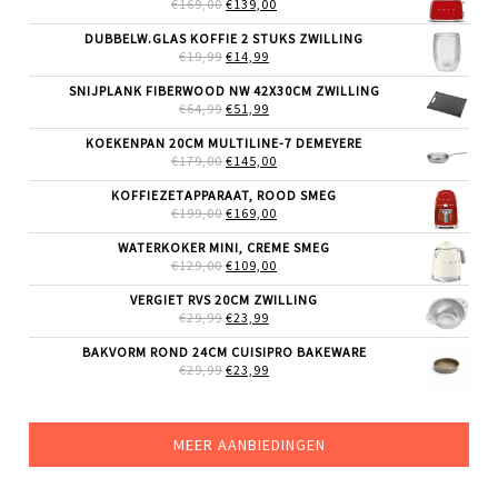
OORSPRONKELIJKE
HUIDIGE
€
169,00
€
139,00
PRIJS
PRIJS
WAS:
IS:
DUBBELW.GLAS KOFFIE 2 STUKS ZWILLING
€169,00.
€139,00.
OORSPRONKELIJKE
HUIDIGE
€
19,99
€
14,99
PRIJS
PRIJS
WAS:
IS:
SNIJPLANK FIBERWOOD NW 42X30CM ZWILLING
€19,99.
€14,99.
OORSPRONKELIJKE
HUIDIGE
€
64,99
€
51,99
PRIJS
PRIJS
WAS:
IS:
KOEKENPAN 20CM MULTILINE-7 DEMEYERE
€64,99.
€51,99.
OORSPRONKELIJKE
HUIDIGE
€
179,00
€
145,00
PRIJS
PRIJS
WAS:
IS:
KOFFIEZETAPPARAAT, ROOD SMEG
€179,00.
€145,00.
OORSPRONKELIJKE
HUIDIGE
€
199,00
€
169,00
PRIJS
PRIJS
WAS:
IS:
WATERKOKER MINI, CREME SMEG
€199,00.
€169,00.
OORSPRONKELIJKE
HUIDIGE
€
129,00
€
109,00
PRIJS
PRIJS
WAS:
IS:
VERGIET RVS 20CM ZWILLING
€129,00.
€109,00.
OORSPRONKELIJKE
HUIDIGE
€
29,99
€
23,99
PRIJS
PRIJS
WAS:
IS:
BAKVORM ROND 24CM CUISIPRO BAKEWARE
€29,99.
€23,99.
OORSPRONKELIJKE
HUIDIGE
€
29,99
€
23,99
PRIJS
PRIJS
WAS:
IS:
€29,99.
€23,99.
MEER AANBIEDINGEN