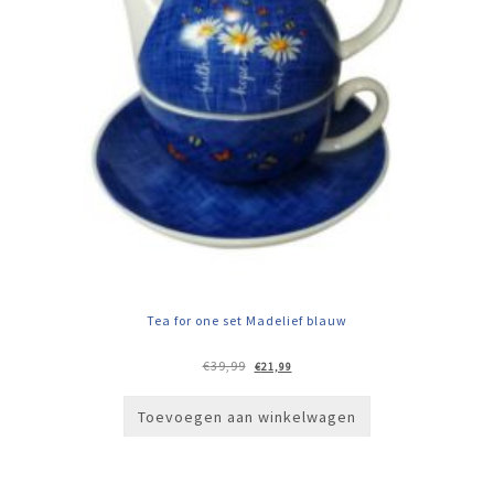
Tea for one set Madelief blauw
Oorspronkelijke
Huidige
€
39,99
€
21,99
prijs
prijs
was:
is:
€39,99.
€21,99.
Toevoegen aan winkelwagen