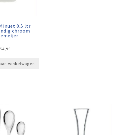
inuet 0.5 ltr
andig chroom
demeijer
54,99
aan winkelwagen