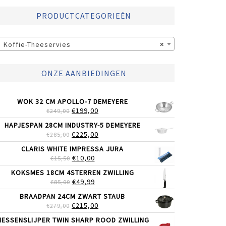
PRODUCTCATEGORIEËN
Koffie-Theeservies
×
ONZE AANBIEDINGEN
WOK 32 CM APOLLO-7 DEMEYERE
OORSPRONKELIJKE
HUIDIGE
€
199,00
€
249,00
PRIJS
PRIJS
HAPJESPAN 28CM INDUSTRY-5 DEMEYERE
WAS:
IS:
OORSPRONKELIJKE
HUIDIGE
€
225,00
€
285,00
€249,00.
€199,00.
PRIJS
PRIJS
CLARIS WHITE IMPRESSA JURA
WAS:
IS:
OORSPRONKELIJKE
HUIDIGE
€
10,00
€
15,50
€285,00.
€225,00.
PRIJS
PRIJS
KOKSMES 18CM 4STERREN ZWILLING
WAS:
IS:
OORSPRONKELIJKE
HUIDIGE
€
49,99
€
85,00
€15,50.
€10,00.
PRIJS
PRIJS
BRAADPAN 24CM ZWART STAUB
WAS:
IS:
OORSPRONKELIJKE
HUIDIGE
€
215,00
€
279,00
€85,00.
€49,99.
PRIJS
PRIJS
ESSENSLIJPER TWIN SHARP ROOD ZWILLING
WAS:
IS: