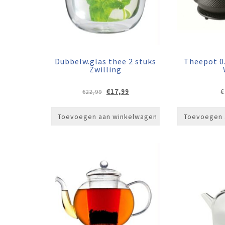
Dubbelw.glas thee 2 stuks
Theepot 0.7
Zwilling
Oorspronkelijke
Huidige
€
17,99
€
€
22,99
prijs
prijs
was:
is:
Toevoegen aan winkelwagen
Toevoegen 
€22,99.
€17,99.