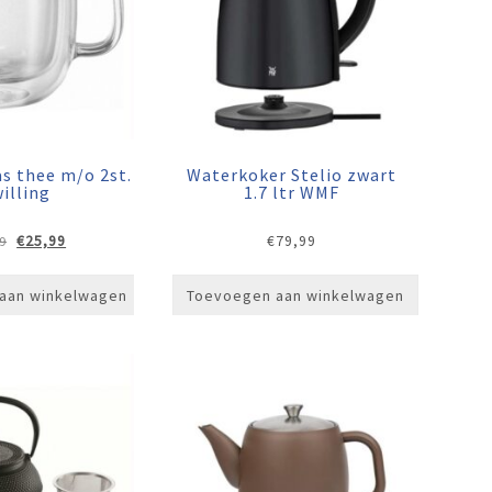
s thee m/o 2st.
Waterkoker Stelio zwart
illing
1.7 ltr WMF
Oorspronkelijke
Huidige
€
25,99
€
79,99
9
prijs
prijs
was:
is:
aan winkelwagen
Toevoegen aan winkelwagen
€34,99.
€25,99.