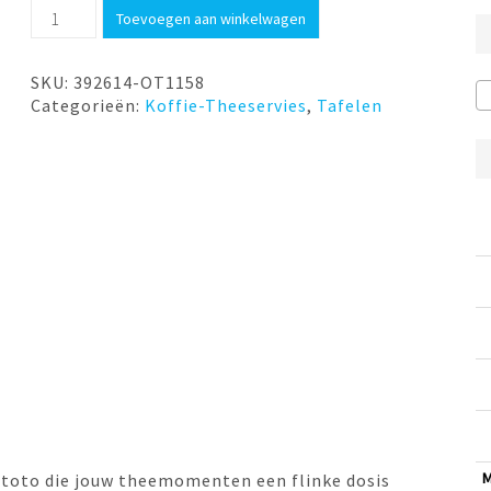
Thee-
Toevoegen aan winkelwagen
ei
KAT
Louie
SKU:
392614-OT1158
Ototo
Categorieën:
Koffie-Theeservies
,
Tafelen
aantal
M
Ototo die jouw theemomenten een flinke dosis