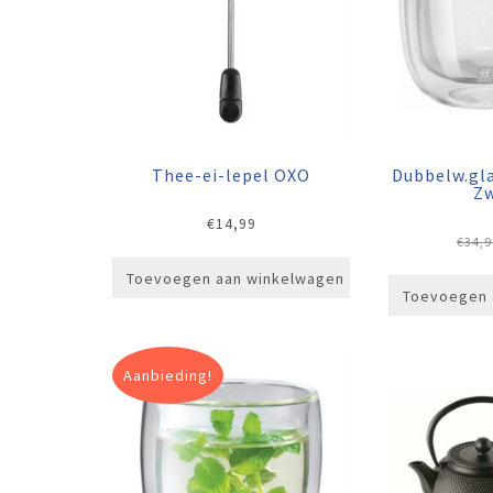
Thee-ei-lepel OXO
Dubbelw.gla
Zw
€
14,99
€
34,9
Toevoegen aan winkelwagen
Toevoegen 
Aanbieding!