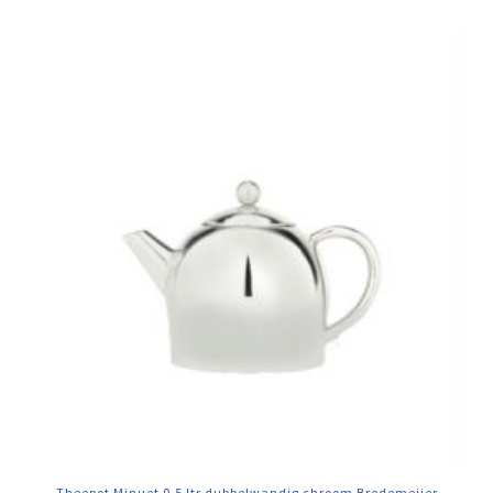
Theepot Minuet 0.5 ltr dubbelwandig chroom Bredemeijer