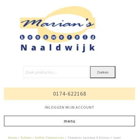
Zoeken
0174-622168
INLOGGEN MIJN ACCOUNT
Home
/
Tafelen
/
Koffie-Theeservies
/ Theedoos bamboe 4 blikjes + lepel