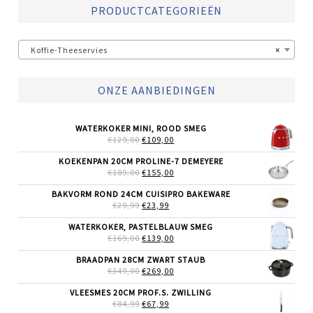
PRODUCTCATEGORIEËN
Koffie-Theeservies
×
ONZE AANBIEDINGEN
WATERKOKER MINI, ROOD SMEG
OORSPRONKELIJKE
HUIDIGE
€
129,00
€
109,00
PRIJS
PRIJS
WAS:
IS:
KOEKENPAN 20CM PROLINE-7 DEMEYERE
€129,00.
€109,00.
OORSPRONKELIJKE
HUIDIGE
€
189,00
€
155,00
PRIJS
PRIJS
WAS:
IS:
BAKVORM ROND 24CM CUISIPRO BAKEWARE
€189,00.
€155,00.
OORSPRONKELIJKE
HUIDIGE
€
29,99
€
23,99
PRIJS
PRIJS
WAS:
IS:
WATERKOKER, PASTELBLAUW SMEG
€29,99.
€23,99.
OORSPRONKELIJKE
HUIDIGE
€
169,00
€
139,00
PRIJS
PRIJS
WAS:
IS:
BRAADPAN 28CM ZWART STAUB
€169,00.
€139,00.
OORSPRONKELIJKE
HUIDIGE
€
349,00
€
269,00
PRIJS
PRIJS
WAS:
IS:
VLEESMES 20CM PROF.S. ZWILLING
€349,00.
€269,00.
OORSPRONKELIJKE
HUIDIGE
€
84,99
€
67,99
PRIJS
PRIJS