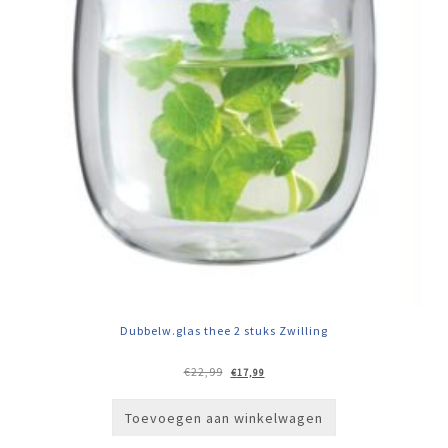
Dubbelw.glas thee 2 stuks Zwilling
Oorspronkelijke
Huidige
€
22,99
€
17,99
prijs
prijs
was:
is:
€22,99.
€17,99.
Toevoegen aan winkelwagen