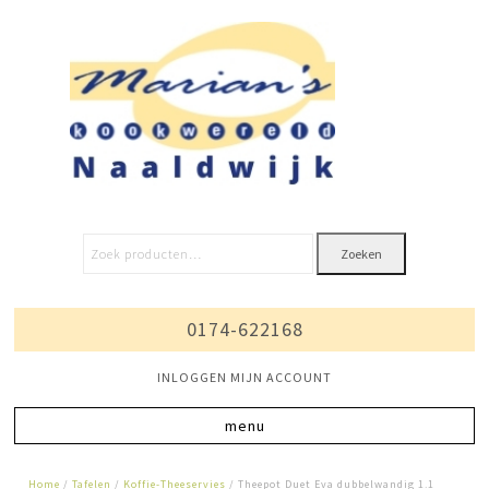
Zoeken
0174-622168
INLOGGEN MIJN ACCOUNT
Home
/
Tafelen
/
Koffie-Theeservies
/ Theepot Duet Eva dubbelwandig 1.1