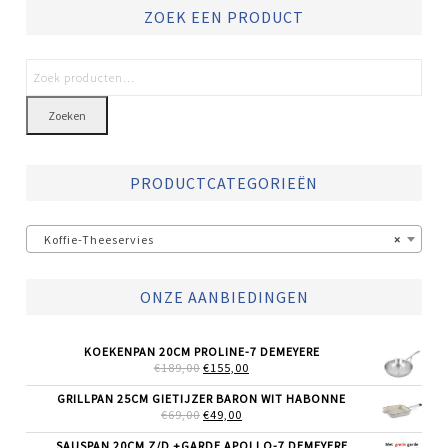
ZOEK EEN PRODUCT
Zoeken
PRODUCTCATEGORIEËN
Koffie-Theeservies
×
ONZE AANBIEDINGEN
KOEKENPAN 20CM PROLINE-7 DEMEYERE
OORSPRONKELIJKE
HUIDIGE
€
189,00
€
155,00
PRIJS
PRIJS
WAS:
IS:
GRILLPAN 25CM GIETIJZER BARON WIT HABONNE
€189,00.
€155,00.
OORSPRONKELIJKE
HUIDIGE
€
69,00
€
49,00
PRIJS
PRIJS
WAS:
IS:
SAUSPAN 20CM Z/D +GARDE APOLLO-7 DEMEYERE