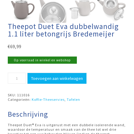
Theepot Duet Eva dubbelwandig
1.1 liter betongrijs Bredemeijer
€
69,99
Op voorraad in winkel en webshop
Theepot
Toevoegen aan winkelwagen
Duet
Eva
dubbelwandig
1.1
SKU:
111016
liter
Categorieën:
Koffie-Theeservies
,
Tafelen
betongrijs
Bredemeijer
aantal
Beschrijving
Theepot Duet® Eva is uitgerust met een dubbele isolerende wand,
waardoor de temperatuur en smaak van de thee tot wel drie
kwartier tot een uur behouden blijven (indien de theepot