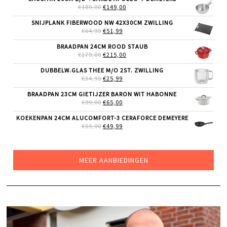
€69,00.
€49,00.
OORSPRONKELIJKE
HUIDIGE
€
189,00
€
149,00
PRIJS
PRIJS
WAS:
IS:
SNIJPLANK FIBERWOOD NW 42X30CM ZWILLING
€189,00.
€149,00.
OORSPRONKELIJKE
HUIDIGE
€
64,99
€
51,99
PRIJS
PRIJS
WAS:
IS:
BRAADPAN 24CM ROOD STAUB
€64,99.
€51,99.
OORSPRONKELIJKE
HUIDIGE
€
279,00
€
215,00
PRIJS
PRIJS
WAS:
IS:
DUBBELW.GLAS THEE M/O 2ST. ZWILLING
€279,00.
€215,00.
OORSPRONKELIJKE
HUIDIGE
€
34,99
€
25,99
PRIJS
PRIJS
WAS:
IS:
BRAADPAN 23CM GIETIJZER BARON WIT HABONNE
€34,99.
€25,99.
OORSPRONKELIJKE
HUIDIGE
€
99,00
€
65,00
PRIJS
PRIJS
WAS:
IS:
KOEKENPAN 24CM ALUCOMFORT-3 CERAFORCE DEMEYERE
€99,00.
€65,00.
OORSPRONKELIJKE
HUIDIGE
€
59,00
€
49,99
PRIJS
PRIJS
WAS:
IS:
€59,00.
€49,99.
MEER AANBIEDINGEN