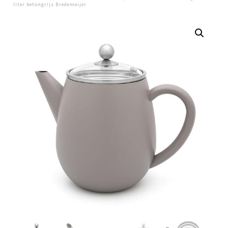
liter betongrijs Bredemeijer