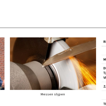
R
M
D
T
V
Z
Messen slijpen
T