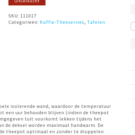
Uitverkocht
SKU:
111017
Categorieën:
Koffie-Theeservies
,
Tafelen
bele isolerende wand, waardoor de temperatuur
tot een uur behouden blijven (indien de theepot
ormgegeven tuit voorkomt lekken tijdens het
van de deksel worden maximaal handwarm. De
 de theepot optimaal en zonder te druppelen