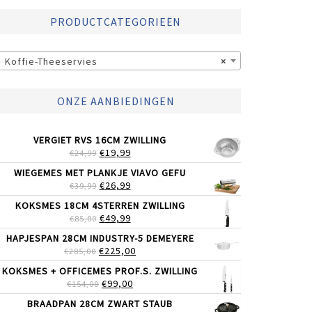
PRODUCTCATEGORIEËN
Koffie-Theeservies
×
ONZE AANBIEDINGEN
VERGIET RVS 16CM ZWILLING
OORSPRONKELIJKE
HUIDIGE
€
19,99
€
24,99
PRIJS
PRIJS
WIEGEMES MET PLANKJE VIAVO GEFU
WAS:
IS:
OORSPRONKELIJKE
HUIDIGE
€
26,99
€
39,99
€24,99.
€19,99.
PRIJS
PRIJS
KOKSMES 18CM 4STERREN ZWILLING
WAS:
IS:
OORSPRONKELIJKE
HUIDIGE
€
49,99
€
85,00
€39,99.
€26,99.
PRIJS
PRIJS
HAPJESPAN 28CM INDUSTRY-5 DEMEYERE
WAS:
IS:
OORSPRONKELIJKE
HUIDIGE
€
225,00
€
285,00
€85,00.
€49,99.
PRIJS
PRIJS
KOKSMES + OFFICEMES PROF.S. ZWILLING
WAS:
IS:
OORSPRONKELIJKE
HUIDIGE
€
99,00
€
154,00
€285,00.
€225,00.
PRIJS
PRIJS
BRAADPAN 28CM ZWART STAUB
WAS:
IS: