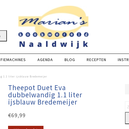
n
FFIEMACHINES
AGENDA
BLOG
RECEPTEN
INSTR
 1.1 liter ijsblauw Bredemeijer
Theepot Duet Eva
dubbelwandig 1.1 liter
ijsblauw Bredemeijer
€
69,99