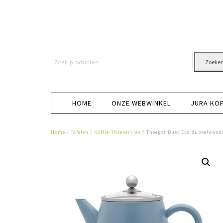
Zoeke
HOME
ONZE WEBWINKEL
JURA KO
Home
/
Tafelen
/
Koffie-Theeservies
/ Theepot Duet Eva dubbelwandig