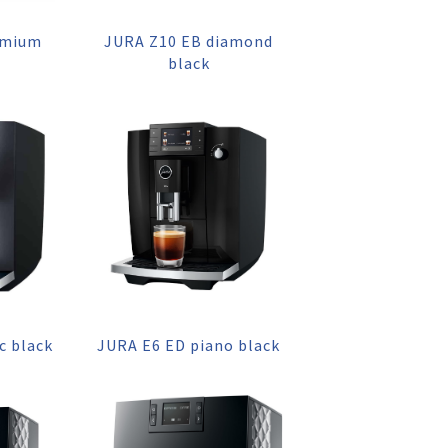
umium
JURA Z10 EB diamond
black
c black
JURA E6 ED piano black