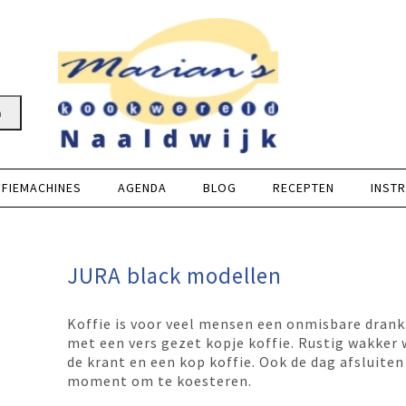
n
FFIEMACHINES
AGENDA
BLOG
RECEPTEN
INSTR
?
JURA black modellen
 ontvang Marian’s E-book in je mailbox
Koffie is voor veel mensen een onmisbare drank
met een vers gezet kopje koffie. Rustig wakker 
de krant en een kop koffie. Ook de dag afsluiten
moment om te koesteren.
ier in