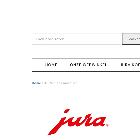
Zoeken
Zoeke
naar:
Op de hoogte blijven van alle activiteiten van onze winkel ?
HOME
ONZE WEBWINKEL
JURA KO
Benieuwd wanneer onze messenslijper weer langskomt 
Zoek je een lekker recept ?
Home
/ JURA black modellen
Of gewoon nieuwsgierig ?
Schrijf dan in voor onze Uitgekookt nieuwsbrief en
schrijf je h