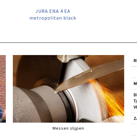
JURA ENA 4 EA
metropolitan black
R
M
D
T
V
Z
Messen slijpen