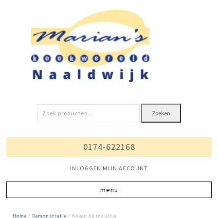
Zoeken
Zoeken
naar:
0174-622168
INLOGGEN MIJN ACCOUNT
Home
/
Demonstratie
/ Koken op inductie