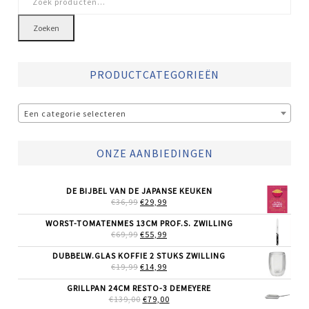
naar:
Zoeken
PRODUCTCATEGORIEËN
Een categorie selecteren
ONZE AANBIEDINGEN
DE BIJBEL VAN DE JAPANSE KEUKEN
OORSPRONKELIJKE
HUIDIGE
€
36,99
€
29,99
PRIJS
PRIJS
WAS:
IS:
WORST-TOMATENMES 13CM PROF.S. ZWILLING
€36,99.
€29,99.
OORSPRONKELIJKE
HUIDIGE
€
69,99
€
55,99
PRIJS
PRIJS
WAS:
IS:
DUBBELW.GLAS KOFFIE 2 STUKS ZWILLING
€69,99.
€55,99.
OORSPRONKELIJKE
HUIDIGE
€
19,99
€
14,99
PRIJS
PRIJS
WAS:
IS:
GRILLPAN 24CM RESTO-3 DEMEYERE
€19,99.
€14,99.
OORSPRONKELIJKE
HUIDIGE
€
139,00
€
79,00
PRIJS
PRIJS