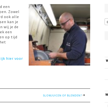
ld een
jpen. Zowel
rd ook alle
sen kan je
n wij je de
oek een
en op tijd
 het
ijk hier voor
W
W
SLOWJUICEN OF BLENDEN?