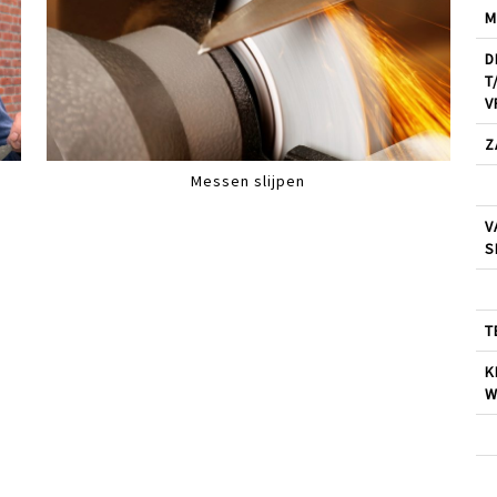
M
D
T
V
Z
Messen slijpen
V
S
T
K
W