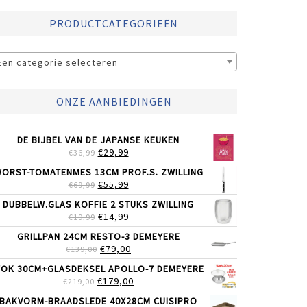
PRODUCTCATEGORIEËN
Een categorie selecteren
ONZE AANBIEDINGEN
DE BIJBEL VAN DE JAPANSE KEUKEN
OORSPRONKELIJKE
HUIDIGE
€
29,99
€
36,99
PRIJS
PRIJS
ORST-TOMATENMES 13CM PROF.S. ZWILLING
WAS:
IS:
OORSPRONKELIJKE
HUIDIGE
€
55,99
€
69,99
€36,99.
€29,99.
PRIJS
PRIJS
DUBBELW.GLAS KOFFIE 2 STUKS ZWILLING
WAS:
IS:
OORSPRONKELIJKE
HUIDIGE
€
14,99
€
19,99
€69,99.
€55,99.
PRIJS
PRIJS
GRILLPAN 24CM RESTO-3 DEMEYERE
WAS:
IS:
OORSPRONKELIJKE
HUIDIGE
€
79,00
€
139,00
€19,99.
€14,99.
PRIJS
PRIJS
OK 30CM+GLASDEKSEL APOLLO-7 DEMEYERE
WAS:
IS:
OORSPRONKELIJKE
HUIDIGE
€
179,00
€
219,00
€139,00.
€79,00.
PRIJS
PRIJS
BAKVORM-BRAADSLEDE 40X28CM CUISIPRO
WAS:
IS: