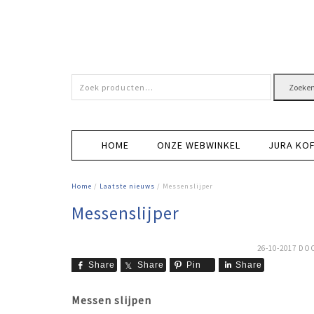
Zoeken
Zoeke
naar:
HOME
ONZE WEBWINKEL
JURA KO
Home
/
Laatste nieuws
/ Messenslijper
Messenslijper
26-10-2017
DO
Share
Share
Pin
Share
Messen slijpen