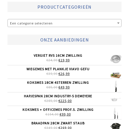
PRODUCTCATEGORIEËN
Een categorie selecteren
ONZE AANBIEDINGEN
VERGIET RVS 16CM ZWILLING
OORSPRONKELIJKE
HUIDIGE
€
24,99
€
19,99
PRIJS
PRIJS
WAS:
IS:
WIEGEMES MET PLANKJE VIAVO GEFU
€24,99.
€19,99.
OORSPRONKELIJKE
HUIDIGE
€
39,99
€
26,99
PRIJS
PRIJS
WAS:
IS:
KOKSMES 18CM 4STERREN ZWILLING
€39,99.
€26,99.
OORSPRONKELIJKE
HUIDIGE
€
85,00
€
49,99
PRIJS
PRIJS
WAS:
IS:
HAPJESPAN 28CM INDUSTRY-5 DEMEYERE
€85,00.
€49,99.
OORSPRONKELIJKE
HUIDIGE
€
285,00
€
225,00
PRIJS
PRIJS
WAS:
IS:
KOKSMES + OFFICEMES PROF.S. ZWILLING
€285,00.
€225,00.
OORSPRONKELIJKE
HUIDIGE
€
154,00
€
99,00
PRIJS
PRIJS
WAS:
IS:
BRAADPAN 28CM ZWART STAUB
€154,00.
€99,00.
OORSPRONKELIJKE
HUIDIGE
€
349,00
€
269,00