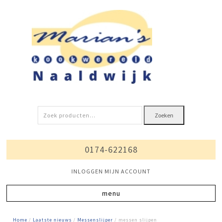
Zoeken
Zoeken
naar:
0174-622168
INLOGGEN MIJN ACCOUNT
Home
/
Laatste nieuws
/
Messenslijper
/ messen slijpen