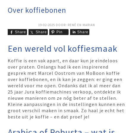
Over koffiebonen
19-02-2025
DOOR:
RENÉ EN MARIAN
Share
Share
Pin
Share
Een wereld vol koffiesmaak
Koffie is een vak apart, en daar kun je eindeloos
over praten. Onlangs had ik een inspirerend
gesprek met Marcel Oostrom van MoBoon koffie
over koffiebonen, en ik kan je zeggen: er ging een
wereld voor me open. Ondanks dat ik al meer dan
25 jaar Jura koffiemachines verkoop, ontdekte ik
nieuwe manieren om ze nóg beter af te stellen.
Kleine aanpassingen in de instellingen kunnen een
groot verschil maken in smaak. Zo haal je echt het
beste uit je koffie – en dat proef je!
Arabica of Robusta – wat is