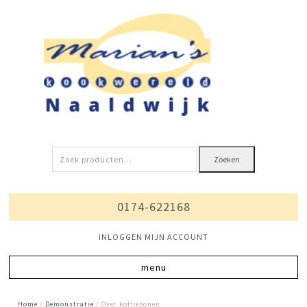
Zoeken
Zoeken
naar:
0174-622168
INLOGGEN MIJN ACCOUNT
Home
/
Demonstratie
/ Over koffiebonen