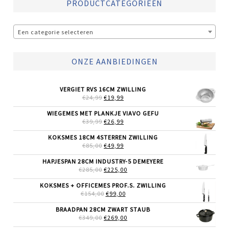
PRODUCTCATEGORIEËN
Een categorie selecteren
ONZE AANBIEDINGEN
VERGIET RVS 16CM ZWILLING
OORSPRONKELIJKE
HUIDIGE
€
24,99
€
19,99
PRIJS
PRIJS
WAS:
IS:
WIEGEMES MET PLANKJE VIAVO GEFU
€24,99.
€19,99.
OORSPRONKELIJKE
HUIDIGE
€
39,99
€
26,99
PRIJS
PRIJS
WAS:
IS:
KOKSMES 18CM 4STERREN ZWILLING
€39,99.
€26,99.
OORSPRONKELIJKE
HUIDIGE
€
85,00
€
49,99
PRIJS
PRIJS
WAS:
IS:
HAPJESPAN 28CM INDUSTRY-5 DEMEYERE
€85,00.
€49,99.
OORSPRONKELIJKE
HUIDIGE
€
285,00
€
225,00
PRIJS
PRIJS
WAS:
IS:
KOKSMES + OFFICEMES PROF.S. ZWILLING
€285,00.
€225,00.
OORSPRONKELIJKE
HUIDIGE
€
154,00
€
99,00
PRIJS
PRIJS
WAS:
IS:
BRAADPAN 28CM ZWART STAUB
€154,00.
€99,00.
OORSPRONKELIJKE
HUIDIGE
€
349,00
€
269,00
PRIJS
PRIJS