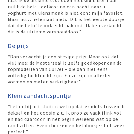
laat ik de ultieme test doen met
uien
. Normaal
ruikt de hele koelkast na een nacht naar ui –
yoghurt met uiensmaak is niet echt mijn favoriet.
Maar nu… helemaal niets! Dit is het eerste doosje
dat die belofte ook echt nakomt. Ik ben verkocht:
dit is de ultieme vershouddoos.”
De prijs
“Dan verwacht je een stevige prijs. Maar ook dat
viel mee: de Masterseal is zelfs goedkoper dan de
topmodellen van Curver – die dan niet eens
volledig luchtdicht zijn. En ze zijn in allerlei
vormen en maten verkrijgbaar.”
Klein aandachtspuntje
“Let er bij het sluiten wel op dat er niets tussen de
deksel en het doosje zit. Ik prop ze vaak flink vol
en had daardoor in het begin weleens wat op de
rand zitten. Even checken en het doosje sluit weer
perfect.”