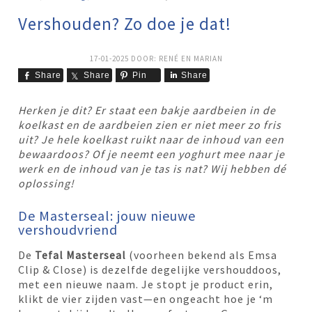
Vershouden? Zo doe je dat!
17-01-2025
DOOR:
RENÉ EN MARIAN
Share
Share
Pin
Share
Herken je dit? Er staat een bakje aardbeien in de
koelkast en de aardbeien zien er niet meer zo fris
uit? Je hele koelkast ruikt naar de inhoud van een
bewaardoos? Of je neemt een yoghurt mee naar je
werk en de inhoud van je tas is nat? Wij hebben dé
oplossing!
De Masterseal: jouw nieuwe
vershoudvriend
De
Tefal Masterseal
(voorheen bekend als Emsa
Clip & Close) is dezelfde degelijke vershouddoos,
met een nieuwe naam. Je stopt je product erin,
klikt de vier zijden vast—en ongeacht hoe je ‘m