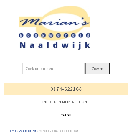
Zoeken
Zoeken
naar:
0174-622168
INLOGGEN MIJN ACCOUNT
Home
/
Aanbieding
/ Vershouden? Zo doe je dat!