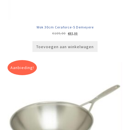
Wok 30cm Ceraforce-5 Demeyere
Oorspronkelijke
Huidige
€
109,00
€
85,00
prijs
prijs
was:
is:
€109,00.
€85,00.
Toevoegen aan winkelwagen
Aanbieding!