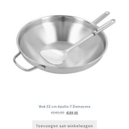
Wok 32 cm Apollo-7 Demeyere
Oorspronkelijke
Huidige
€
249,00
€
199,00
prijs
prijs
was:
is:
€249,00.
€199,00.
Toevoegen aan winkelwagen