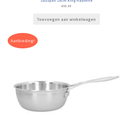
Sauspan 18cm King Habonne
€
59,99
Toevoegen aan winkelwagen
Aanbieding!