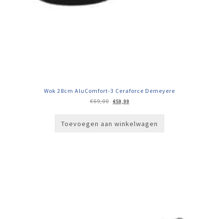
Wok 28cm AluComfort-3 Ceraforce Demeyere
Oorspronkelijke
Huidige
€
69,00
€
59,99
prijs
prijs
was:
is:
€69,00.
€59,99.
Toevoegen aan winkelwagen