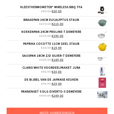
VLEESTHERMOMETER* WIRELESS BBQ TFA
OORSPRONKELIJKE
HUIDIGE
€
89,00
€
50,00
PRIJS
PRIJS
WAS:
IS:
BRAADPAN 24CM EUCALYPTUS STAUB
€89,00.
€50,00.
OORSPRONKELIJKE
HUIDIGE
€
279,00
€
215,00
PRIJS
PRIJS
WAS:
IS:
KOEKENPAN 24CM PROLINE-7 DEMEYERE
€279,00.
€215,00.
OORSPRONKELIJKE
HUIDIGE
€
239,00
€
195,00
PRIJS
PRIJS
WAS:
IS:
PAPRIKA COCOTTE 11CM GEEL STAUB
€239,00.
€195,00.
OORSPRONKELIJKE
HUIDIGE
€
24,99
€
19,99
PRIJS
PRIJS
WAS:
IS:
SAUSPAN 18CM Z/D SILVER-7 DEMEYERE
€24,99.
€19,99.
OORSPRONKELIJKE
HUIDIGE
€
189,00
€
149,00
PRIJS
PRIJS
WAS:
IS:
CLARIS WHITE VOORDEELPAKKET JURA
€189,00.
€149,00.
OORSPRONKELIJKE
HUIDIGE
€
45,99
€
30,00
PRIJS
PRIJS
WAS:
IS:
DE BIJBEL VAN DE JAPANSE KEUKEN
€45,99.
€30,00.
OORSPRONKELIJKE
HUIDIGE
€
36,99
€
29,99
PRIJS
PRIJS
WAS:
IS:
PANNENSET 5 DLG DIVERTO-3 DEMEYERE
€36,99.
€29,99.
OORSPRONKELIJKE
HUIDIGE
€
409,00
€
249,00
PRIJS
PRIJS
WAS:
IS:
€409,00.
€249,00.
MEER AANBIEDINGEN