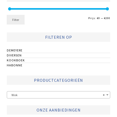
Min.
Max.
Prijs:
€0
—
€200
Filter
prijs
prijs
FILTEREN OP
DEMEYERE
DIVERSEN
KOOKBOEK
HABONNE
PRODUCTCATEGORIEËN
Wok
×
ONZE AANBIEDINGEN