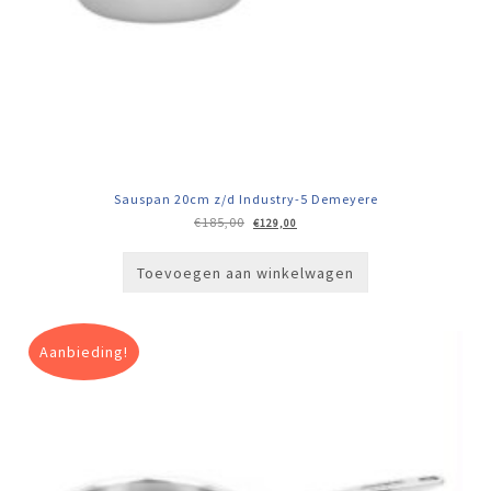
Sauspan 20cm z/d Industry-5 Demeyere
Oorspronkelijke
Huidige
€
185,00
€
129,00
prijs
prijs
was:
is:
€185,00.
€129,00.
Toevoegen aan winkelwagen
Aanbieding!