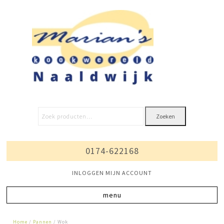
Zoeken
0174-622168
INLOGGEN MIJN ACCOUNT
Home
/
Pannen
/ Wok