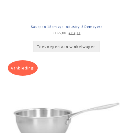
Sauspan 18cm z/d Industry-5 Demeyere
Oorspronkelijke
Huidige
€
165,00
€
119,00
prijs
prijs
was:
is:
€165,00.
€119,00.
Toevoegen aan winkelwagen
Aanbieding!