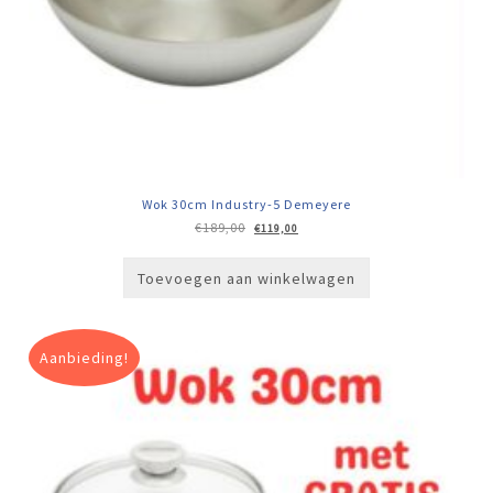
Wok 30cm Industry-5 Demeyere
Oorspronkelijke
Huidige
€
189,00
€
119,00
prijs
prijs
was:
is:
€189,00.
€119,00.
Toevoegen aan winkelwagen
Aanbieding!