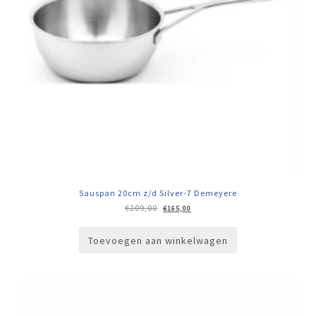
Sauspan 20cm z/d Silver-7 Demeyere
Oorspronkelijke
Huidige
€
209,00
€
165,00
prijs
prijs
was:
is:
€209,00.
€165,00.
Toevoegen aan winkelwagen