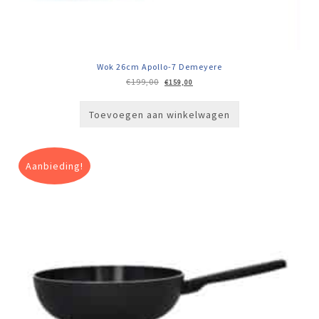
Wok 26cm Apollo-7 Demeyere
Oorspronkelijke
Huidige
€
199,00
€
159,00
prijs
prijs
was:
is:
€199,00.
€159,00.
Toevoegen aan winkelwagen
Aanbieding!