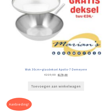
Wok 30cm+glasdeksel Apollo-7 Demeyere
Oorspronkelijke
Huidige
€
219,00
€
179,00
prijs
prijs
was:
is:
€219,00.
€179,00.
Toevoegen aan winkelwagen
Aanbieding!