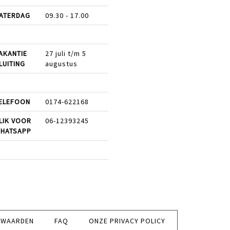
ATERDAG
09.30 - 17.00
AKANTIE
27 juli t/m 5
LUITING
augustus
ELEFOON
0174-622168
LIK VOOR
06-12393245
HATSAPP
RWAARDEN
FAQ
ONZE PRIVACY POLICY