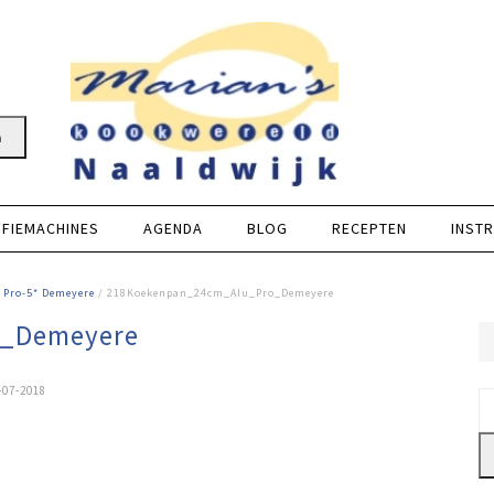
n
FFIEMACHINES
AGENDA
BLOG
RECEPTEN
INSTR
 Pro-5* Demeyere
/ 218Koekenpan_24cm_Alu_Pro_Demeyere
o_Demeyere
-07-2018
Z
na