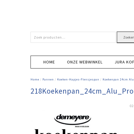
Zoeken
Zoeke
naar:
HOME
ONZE WEBWINKEL
JURA KO
Home
/
Pannen
/
Koeken-Hapjes-Flensjespan
/
Koekenpan 24cm Alu
218Koekenpan_24cm_Alu_Pr
02