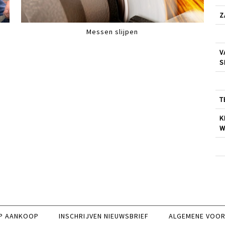
Z
Messen slijpen
V
S
T
K
W
P AANKOOP
INSCHRIJVEN NIEUWSBRIEF
ALGEMENE VOO