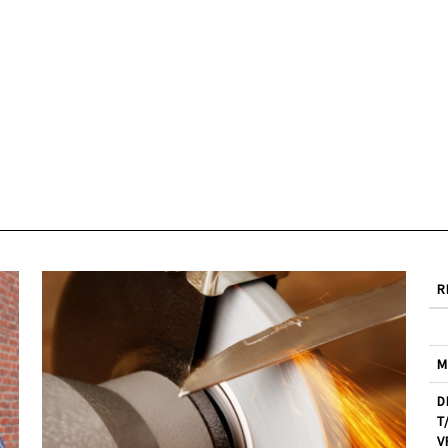
R
M
D
T
V