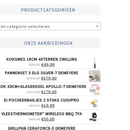
PRODUCTCATEGORIEËN
Een categorie selecteren
ONZE AANBIEDINGEN
KOKSMES 18CM 4STERREN ZWILLING
OORSPRONKELIJKE
HUIDIGE
€
49,99
€
85,00
PRIJS
PRIJS
PANNENSET 3 DLG SILVER-7 DEMEYERE
WAS:
IS:
OORSPRONKELIJKE
HUIDIGE
€
579,00
€
725,00
€85,00.
€49,99.
PRIJS
PRIJS
OK 30CM+GLASDEKSEL APOLLO-7 DEMEYERE
WAS:
IS:
OORSPRONKELIJKE
HUIDIGE
€
179,00
€
219,00
€725,00.
€579,00.
PRIJS
PRIJS
EI POCHEERBAKJES 2 STUKS CUISIPRO
WAS:
IS:
OORSPRONKELIJKE
HUIDIGE
€
19,99
€
24,99
€219,00.
€179,00.
PRIJS
PRIJS
VLEESTHERMOMETER* WIRELESS BBQ TFA
WAS:
IS:
OORSPRONKELIJKE
HUIDIGE
€
50,00
€
89,00
€24,99.
€19,99.
PRIJS
PRIJS
GRILLPAN CERAFORCE-5 DEMEYERE
WAS:
IS: