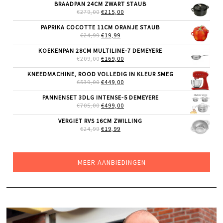
WAS:
IS:
BRAADPAN 24CM ZWART STAUB
€199,00.
€159,00.
OORSPRONKELIJKE
HUIDIGE
€
279,00
€
215,00
PRIJS
PRIJS
WAS:
IS:
PAPRIKA COCOTTE 11CM ORANJE STAUB
€279,00.
€215,00.
OORSPRONKELIJKE
HUIDIGE
€
24,99
€
19,99
PRIJS
PRIJS
WAS:
IS:
KOEKENPAN 28CM MULTILINE-7 DEMEYERE
€24,99.
€19,99.
OORSPRONKELIJKE
HUIDIGE
€
209,00
€
169,00
PRIJS
PRIJS
WAS:
IS:
KNEEDMACHINE, ROOD VOLLEDIG IN KLEUR SMEG
€209,00.
€169,00.
OORSPRONKELIJKE
HUIDIGE
€
539,00
€
449,00
PRIJS
PRIJS
WAS:
IS:
PANNENSET 3DLG INTENSE-5 DEMEYERE
€539,00.
€449,00.
OORSPRONKELIJKE
HUIDIGE
€
705,00
€
499,00
PRIJS
PRIJS
WAS:
IS:
VERGIET RVS 16CM ZWILLING
€705,00.
€499,00.
OORSPRONKELIJKE
HUIDIGE
€
24,99
€
19,99
PRIJS
PRIJS
WAS:
IS:
€24,99.
€19,99.
MEER AANBIEDINGEN