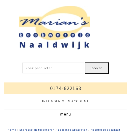
Zoeken
Zoeken
naar:
0174-622168
INLOGGEN MIJN ACCOUNT
Home
/
Espresso en toebehoren
/
Espresso Apparaten
/
Nespresso apparaat