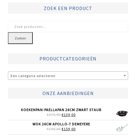
ZOEK EEN PRODUCT
Zoeken
naar:
Zoeken
PRODUCTCATEGORIEËN
Een categorie selecteren
ONZE AANBIEDINGEN
KOEKENPAN-PAELLAPAN 26CM ZWART STAUB
OORSPRONKELIJKE
HUIDIGE
€
179,00
€
139,00
PRIJS
PRIJS
WAS:
IS:
WOK 26CM APOLLO-7 DEMEYERE
€179,00.
€139,00.
OORSPRONKELIJKE
HUIDIGE
€
199,00
€
159,00
PRIJS
PRIJS