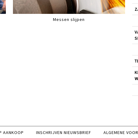
Z
Messen slijpen
V
S
T
K
W
P AANKOOP
INSCHRIJVEN NIEUWSBRIEF
ALGEMENE VOO