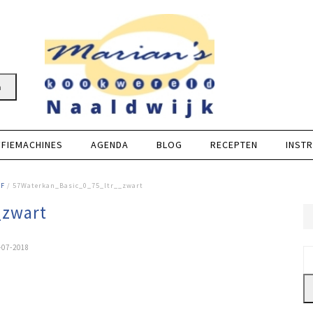
n
FFIEMACHINES
AGENDA
BLOG
RECEPTEN
INSTR
MF
/ 57Waterkan_Basic_0_75_ltr__zwart
_zwart
-07-2018
Z
na