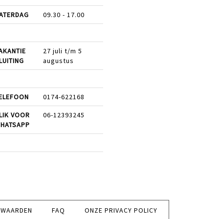
ATERDAG
09.30 - 17.00
AKANTIE
27 juli t/m 5
LUITING
augustus
ELEFOON
0174-622168
LIK VOOR
06-12393245
HATSAPP
RWAARDEN
FAQ
ONZE PRIVACY POLICY