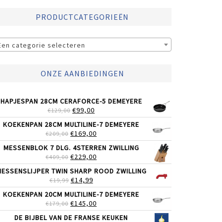
PRODUCTCATEGORIEËN
Een categorie selecteren
ONZE AANBIEDINGEN
HAPJESPAN 28CM CERAFORCE-5 DEMEYERE
OORSPRONKELIJKE
HUIDIGE
€
99,00
€
129,00
PRIJS
PRIJS
KOEKENPAN 28CM MULTILINE-7 DEMEYERE
WAS:
IS:
OORSPRONKELIJKE
HUIDIGE
€
169,00
€
209,00
€129,00.
€99,00.
PRIJS
PRIJS
MESSENBLOK 7 DLG. 4STERREN ZWILLING
WAS:
IS:
OORSPRONKELIJKE
HUIDIGE
€
229,00
€
409,00
€209,00.
€169,00.
PRIJS
PRIJS
ESSENSLIJPER TWIN SHARP ROOD ZWILLING
WAS:
IS:
OORSPRONKELIJKE
HUIDIGE
€
14,99
€
19,99
€409,00.
€229,00.
PRIJS
PRIJS
KOEKENPAN 20CM MULTILINE-7 DEMEYERE
WAS:
IS:
OORSPRONKELIJKE
HUIDIGE
€
145,00
€
179,00
€19,99.
€14,99.
PRIJS
PRIJS
DE BIJBEL VAN DE FRANSE KEUKEN
WAS:
IS: