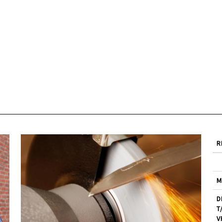
R
M
D
T
V