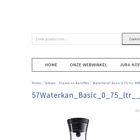
Zoeken
Zoeke
naar:
HOME
ONZE WEBWINKEL
JURA KO
Home
/
Tafelen
/
Glazen en Karaffen
/
Waterkaraf Basic 0.75 ltr. W
57Waterkan_Basic_0_75_ltr_
02