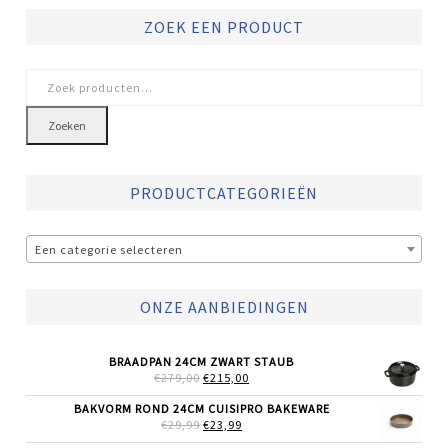
ZOEK EEN PRODUCT
Zoeken
naar:
Zoeken
PRODUCTCATEGORIEËN
Een categorie selecteren
ONZE AANBIEDINGEN
BRAADPAN 24CM ZWART STAUB
OORSPRONKELIJKE
HUIDIGE
€
279,00
€
215,00
PRIJS
PRIJS
WAS:
IS:
BAKVORM ROND 24CM CUISIPRO BAKEWARE
€279,00.
€215,00.
OORSPRONKELIJKE
HUIDIGE
€
29,99
€
23,99
PRIJS
PRIJS