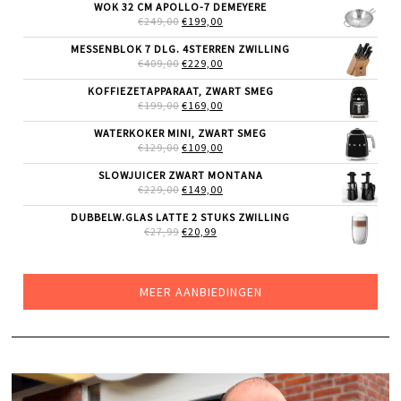
WAS:
IS:
WOK 32 CM APOLLO-7 DEMEYERE
€29,99.
€23,99.
OORSPRONKELIJKE
HUIDIGE
€
249,00
€
199,00
PRIJS
PRIJS
WAS:
IS:
MESSENBLOK 7 DLG. 4STERREN ZWILLING
€249,00.
€199,00.
OORSPRONKELIJKE
HUIDIGE
€
409,00
€
229,00
PRIJS
PRIJS
WAS:
IS:
KOFFIEZETAPPARAAT, ZWART SMEG
€409,00.
€229,00.
OORSPRONKELIJKE
HUIDIGE
€
199,00
€
169,00
PRIJS
PRIJS
WAS:
IS:
WATERKOKER MINI, ZWART SMEG
€199,00.
€169,00.
OORSPRONKELIJKE
HUIDIGE
€
129,00
€
109,00
PRIJS
PRIJS
WAS:
IS:
SLOWJUICER ZWART MONTANA
€129,00.
€109,00.
OORSPRONKELIJKE
HUIDIGE
€
229,00
€
149,00
PRIJS
PRIJS
WAS:
IS:
DUBBELW.GLAS LATTE 2 STUKS ZWILLING
€229,00.
€149,00.
OORSPRONKELIJKE
HUIDIGE
€
27,99
€
20,99
PRIJS
PRIJS
WAS:
IS:
€27,99.
€20,99.
MEER AANBIEDINGEN