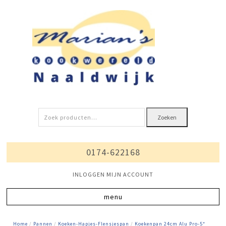
Zoeken
Zoeken
naar:
0174-622168
INLOGGEN MIJN ACCOUNT
Home
/
Pannen
/
Koeken-Hapjes-Flensjespan
/
Koekenpan 24cm Alu Pro-5*