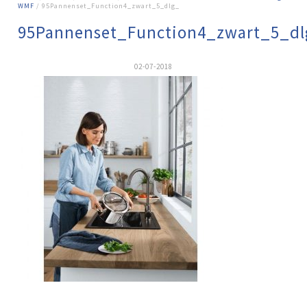
WMF
/ 95Pannenset_Function4_zwart_5_dlg_
95Pannenset_Function4_zwart_5_dl
02-07-2018