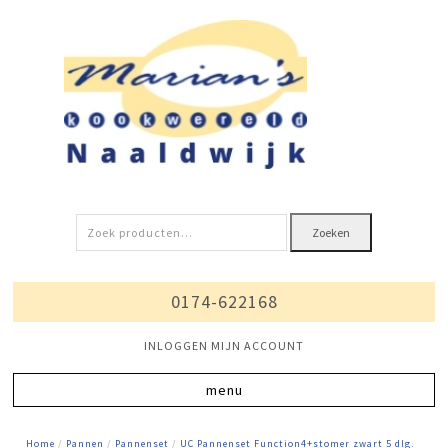
Zoeken
Zoeken
naar:
0174-622168
INLOGGEN MIJN ACCOUNT
Home
/
Pannen
/
Pannenset
/
UC Pannenset Function4+stomer zwart 5 dlg.