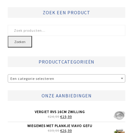
ZOEK EEN PRODUCT
Zoeken
naar:
Zoeken
PRODUCTCATEGORIEËN
Een categorie selecteren
ONZE AANBIEDINGEN
VERGIET RVS 16CM ZWILLING
OORSPRONKELIJKE
HUIDIGE
€
24,99
€
19,99
PRIJS
PRIJS
WAS:
IS:
WIEGEMES MET PLANKJE VIAVO GEFU
€24,99.
€19,99.
OORSPRONKELIJKE
HUIDIGE
€
39,99
€
26,99