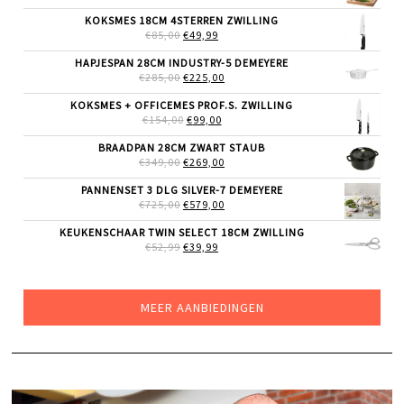
PRIJS
PRIJS
WAS:
IS:
KOKSMES 18CM 4STERREN ZWILLING
€39,99.
€26,99.
OORSPRONKELIJKE
HUIDIGE
€
85,00
€
49,99
PRIJS
PRIJS
WAS:
IS:
HAPJESPAN 28CM INDUSTRY-5 DEMEYERE
€85,00.
€49,99.
OORSPRONKELIJKE
HUIDIGE
€
285,00
€
225,00
PRIJS
PRIJS
WAS:
IS:
KOKSMES + OFFICEMES PROF.S. ZWILLING
€285,00.
€225,00.
OORSPRONKELIJKE
HUIDIGE
€
154,00
€
99,00
PRIJS
PRIJS
WAS:
IS:
BRAADPAN 28CM ZWART STAUB
€154,00.
€99,00.
OORSPRONKELIJKE
HUIDIGE
€
349,00
€
269,00
PRIJS
PRIJS
WAS:
IS:
PANNENSET 3 DLG SILVER-7 DEMEYERE
€349,00.
€269,00.
OORSPRONKELIJKE
HUIDIGE
€
725,00
€
579,00
PRIJS
PRIJS
WAS:
IS:
KEUKENSCHAAR TWIN SELECT 18CM ZWILLING
€725,00.
€579,00.
OORSPRONKELIJKE
HUIDIGE
€
52,99
€
39,99
PRIJS
PRIJS
WAS:
IS:
€52,99.
€39,99.
MEER AANBIEDINGEN