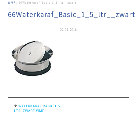
WMF
/ 66Waterkaraf_Basic_1_5_ltr__zwart
66Waterkaraf_Basic_1_5_ltr__zwart
02-07-2018
WATERKARAF BASIC 1,5
LTR. ZWART WMF