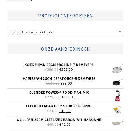
PRODUCTCATEGORIEËN
Een categorie selecteren
ONZE AANBIEDINGEN
KOEKENPAN 28CM PROLINE-7 DEMEYERE
OORSPRONKELIJKE
HUIDIGE
€
259,00
€
209,00
PRIJS
PRIJS
WAS:
IS:
HAPJESPAN 28CM CERAFORCE-5 DEMEYERE
€259,00.
€209,00.
OORSPRONKELIJKE
HUIDIGE
€
129,00
€
99,00
PRIJS
PRIJS
WAS:
IS:
BLENDER POWER-4 ROOD MAGIMIX
€129,00.
€99,00.
OORSPRONKELIJKE
HUIDIGE
€
229,00
€
199,00
PRIJS
PRIJS
WAS:
IS:
EI POCHEERBAKJES 2 STUKS CUISIPRO
€229,00.
€199,00.
OORSPRONKELIJKE
HUIDIGE
€
24,99
€
19,99
PRIJS
PRIJS
WAS:
IS:
GRILLPAN 25CM GIETIJZER BARON WIT HABONNE
€24,99.
€19,99.
OORSPRONKELIJKE
HUIDIGE
€
69,00
€
49,00
PRIJS
PRIJS