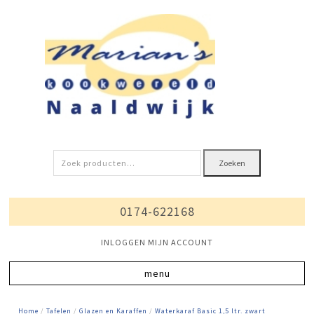
Zoeken
Zoeken
naar:
0174-622168
INLOGGEN MIJN ACCOUNT
Home
/
Tafelen
/
Glazen en Karaffen
/
Waterkaraf Basic 1,5 ltr. zwart