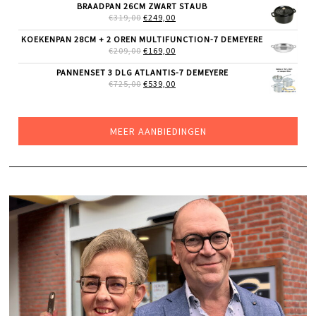
WAS:
IS:
BRAADPAN 26CM ZWART STAUB
€69,00.
€49,00.
OORSPRONKELIJKE
HUIDIGE
€
319,00
€
249,00
PRIJS
PRIJS
WAS:
IS:
KOEKENPAN 28CM + 2 OREN MULTIFUNCTION-7 DEMEYERE
€319,00.
€249,00.
OORSPRONKELIJKE
HUIDIGE
€
209,00
€
169,00
PRIJS
PRIJS
WAS:
IS:
PANNENSET 3 DLG ATLANTIS-7 DEMEYERE
€209,00.
€169,00.
OORSPRONKELIJKE
HUIDIGE
€
725,00
€
539,00
PRIJS
PRIJS
WAS:
IS:
€725,00.
€539,00.
MEER AANBIEDINGEN