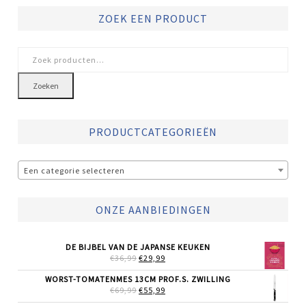
ZOEK EEN PRODUCT
Zoeken
naar:
Zoeken
PRODUCTCATEGORIEËN
Een categorie selecteren
ONZE AANBIEDINGEN
DE BIJBEL VAN DE JAPANSE KEUKEN
OORSPRONKELIJKE
HUIDIGE
€
36,99
€
29,99
PRIJS
PRIJS
WAS:
IS:
WORST-TOMATENMES 13CM PROF.S. ZWILLING
€36,99.
€29,99.
OORSPRONKELIJKE
HUIDIGE
€
69,99
€
55,99
PRIJS
PRIJS