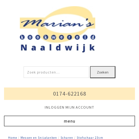
Zoeken
Zoeken
naar:
0174-622168
INLOGGEN MIJN ACCOUNT
Home
/
Messen en Snijplanken
/
Scharen
/
Stofschaar 23cm