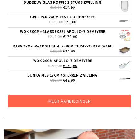
WAS:
IS:
DUBBELW.GLAS KOFFIE 2 STUKS ZWILLING
€69,99.
€55,99.
OORSPRONKELIJKE
HUIDIGE
€
19,99
€
14,99
PRIJS
PRIJS
WAS:
IS:
GRILLPAN 24CM RESTO-3 DEMEYERE
€19,99.
€14,99.
OORSPRONKELIJKE
HUIDIGE
€
139,00
€
79,00
PRIJS
PRIJS
WAS:
IS:
WOK 30CM+GLASDEKSEL APOLLO-7 DEMEYERE
€139,00.
€79,00.
OORSPRONKELIJKE
HUIDIGE
€
219,00
€
179,00
PRIJS
PRIJS
WAS:
IS:
BAKVORM-BRAADSLEDE 40X28CM CUISIPRO BAKEWARE
€219,00.
€179,00.
OORSPRONKELIJKE
HUIDIGE
€
43,99
€
34,99
PRIJS
PRIJS
WAS:
IS:
WOK 26CM APOLLO-7 DEMEYERE
€43,99.
€34,99.
OORSPRONKELIJKE
HUIDIGE
€
199,00
€
159,00
PRIJS
PRIJS
WAS:
IS:
BUNKA MES 17CM 4STERREN ZWILLING
€199,00.
€159,00.
OORSPRONKELIJKE
HUIDIGE
€
85,00
€
49,99
PRIJS
PRIJS
WAS:
IS:
€85,00.
€49,99.
MEER AANBIEDINGEN