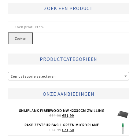
ZOEK EEN PRODUCT
Zoeken
naar:
Zoeken
PRODUCTCATEGORIEËN
Een categorie selecteren
ONZE AANBIEDINGEN
SNIJPLANK FIBERWOOD NW 42X30CM ZWILLING
OORSPRONKELIJKE
HUIDIGE
€
64,99
€
51,99
PRIJS
PRIJS
WAS:
IS:
RASP ZESTEUR BASIL GREEN MICROPLANE
€64,99.
€51,99.
OORSPRONKELIJKE
HUIDIGE
€
24,99
€
21,50
PRIJS
PRIJS