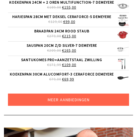
WAS:
IS:
KOEKENPAN 24CM + 2 OREN MULTIFUNCTION-7 DEMEYERE
€24,99.
€21,50.
OORSPRONKELIJKE
HUIDIGE
€
189,00
€
155,00
PRIJS
PRIJS
WAS:
IS:
HAPJESPAN 28CM MET DEKSEL CERAFORCE-5 DEMEYERE
€189,00.
€155,00.
OORSPRONKELIJKE
HUIDIGE
€
129,00
€
99,00
PRIJS
PRIJS
WAS:
IS:
BRAADPAN 24CM ROOD STAUB
€129,00.
€99,00.
OORSPRONKELIJKE
HUIDIGE
€
279,00
€
215,00
PRIJS
PRIJS
WAS:
IS:
SAUSPAN 20CM Z/D SILVER-7 DEMEYERE
€279,00.
€215,00.
OORSPRONKELIJKE
HUIDIGE
€
209,00
€
165,00
PRIJS
PRIJS
WAS:
IS:
SANTUKOMES PRO+AANZETSTAAL ZWILLING
€209,00.
€165,00.
OORSPRONKELIJKE
HUIDIGE
€
171,99
€
109,00
PRIJS
PRIJS
WAS:
IS:
KOEKENPAN 30CM ALUCOMFORT-3 CERAFORCE DEMEYERE
€171,99.
€109,00.
OORSPRONKELIJKE
HUIDIGE
€
79,00
€
69,99
PRIJS
PRIJS
WAS:
IS:
€79,00.
€69,99.
MEER AANBIEDINGEN