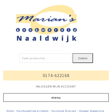
Zoeken
Zoeken
naar:
0174-622168
INLOGGEN MIJN ACCOUNT
Home
/
Huishoudelijke artikelen
/
Huishoud Diversen
/
Shopper koppelstuk