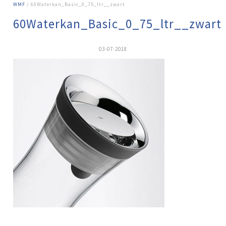
WMF
/ 60Waterkan_Basic_0_75_ltr__zwart
60Waterkan_Basic_0_75_ltr__zwart
03-07-2018