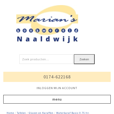
Zoeken
Zoeken
naar:
0174-622168
INLOGGEN MIJN ACCOUNT
Home
/
Tafelen
/
Glazen en Karaffen
/
Waterkaraf Basic 0.75 ltr.