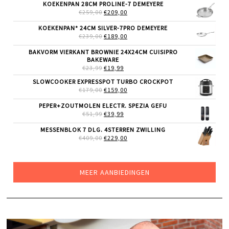
WAS:
IS:
KOEKENPAN 28CM PROLINE-7 DEMEYERE
€9,99.
€6,99.
OORSPRONKELIJKE
HUIDIGE
€
259,00
€
209,00
PRIJS
PRIJS
WAS:
IS:
KOEKENPAN* 24CM SILVER-7PRO DEMEYERE
€259,00.
€209,00.
OORSPRONKELIJKE
HUIDIGE
€
239,00
€
189,00
PRIJS
PRIJS
WAS:
IS:
BAKVORM VIERKANT BROWNIE 24X24CM CUISIPRO
€239,00.
€189,00.
BAKEWARE
OORSPRONKELIJKE
HUIDIGE
€
23,99
€
19,99
PRIJS
PRIJS
SLOWCOOKER EXPRESSPOT TURBO CROCKPOT
WAS:
IS:
OORSPRONKELIJKE
HUIDIGE
€
179,00
€23,99.
€
159,00
€19,99.
PRIJS
PRIJS
WAS:
IS:
PEPER+ZOUTMOLEN ELECTR. SPEZIA GEFU
€179,00.
€159,00.
OORSPRONKELIJKE
HUIDIGE
€
51,99
€
39,99
PRIJS
PRIJS
WAS:
IS:
MESSENBLOK 7 DLG. 4STERREN ZWILLING
€51,99.
€39,99.
OORSPRONKELIJKE
HUIDIGE
€
409,00
€
229,00
PRIJS
PRIJS
WAS:
IS:
€409,00.
€229,00.
MEER AANBIEDINGEN