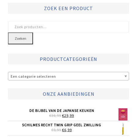
ZOEK EEN PRODUCT
Zoeken
naar:
Zoeken
PRODUCTCATEGORIEËN
Een categorie selecteren
ONZE AANBIEDINGEN
DE BIJBEL VAN DE JAPANSE KEUKEN
OORSPRONKELIJKE
HUIDIGE
€
36,99
€
29,99
PRIJS
PRIJS
WAS:
IS:
SCHILMES RECHT TWIN GRIP GEEL ZWILLING
€36,99.
€29,99.
OORSPRONKELIJKE
HUIDIGE
€
9,99
€
6,99
PRIJS
PRIJS