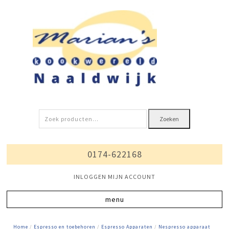
Zoeken
Zoeken
naar:
0174-622168
INLOGGEN MIJN ACCOUNT
Home
/
Espresso en toebehoren
/
Espresso Apparaten
/
Nespresso apparaat