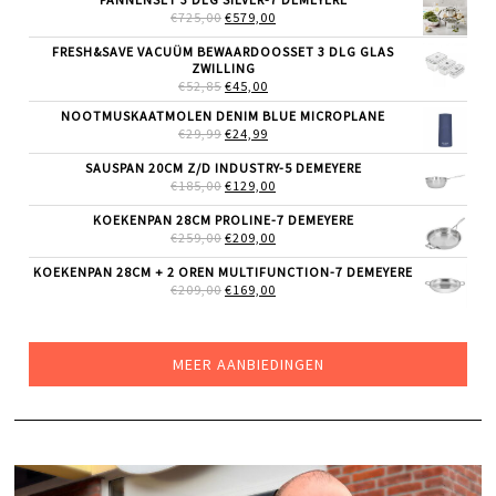
€69,00.
€59,99.
OORSPRONKELIJKE
HUIDIGE
€
725,00
€
579,00
PRIJS
PRIJS
WAS:
IS:
FRESH&SAVE VACUÜM BEWAARDOOSSET 3 DLG GLAS
€725,00.
€579,00.
ZWILLING
OORSPRONKELIJKE
HUIDIGE
€
52,85
€
45,00
PRIJS
PRIJS
NOOTMUSKAATMOLEN DENIM BLUE MICROPLANE
WAS:
IS:
OORSPRONKELIJKE
HUIDIGE
€
29,99
€52,85.
€
24,99
€45,00.
PRIJS
PRIJS
WAS:
IS:
SAUSPAN 20CM Z/D INDUSTRY-5 DEMEYERE
€29,99.
€24,99.
OORSPRONKELIJKE
HUIDIGE
€
185,00
€
129,00
PRIJS
PRIJS
WAS:
IS:
KOEKENPAN 28CM PROLINE-7 DEMEYERE
€185,00.
€129,00.
OORSPRONKELIJKE
HUIDIGE
€
259,00
€
209,00
PRIJS
PRIJS
WAS:
IS:
KOEKENPAN 28CM + 2 OREN MULTIFUNCTION-7 DEMEYERE
€259,00.
€209,00.
OORSPRONKELIJKE
HUIDIGE
€
209,00
€
169,00
PRIJS
PRIJS
WAS:
IS:
€209,00.
€169,00.
MEER AANBIEDINGEN