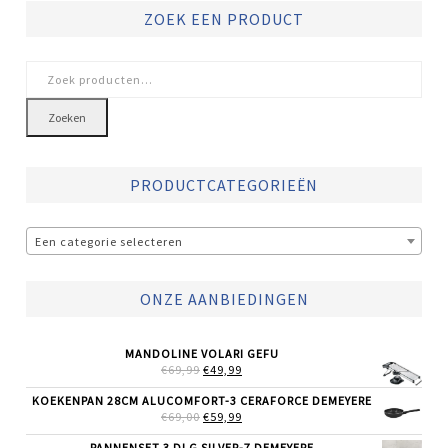
ZOEK EEN PRODUCT
Zoeken
naar:
Zoeken
PRODUCTCATEGORIEËN
Een categorie selecteren
ONZE AANBIEDINGEN
MANDOLINE VOLARI GEFU
OORSPRONKELIJKE
HUIDIGE
€
69,99
€
49,99
PRIJS
PRIJS
WAS:
IS:
KOEKENPAN 28CM ALUCOMFORT-3 CERAFORCE DEMEYERE
€69,99.
€49,99.
OORSPRONKELIJKE
HUIDIGE
€
69,00
€
59,99
PRIJS
PRIJS
WAS:
IS:
PANNENSET 3 DLG SILVER-7 DEMEYERE