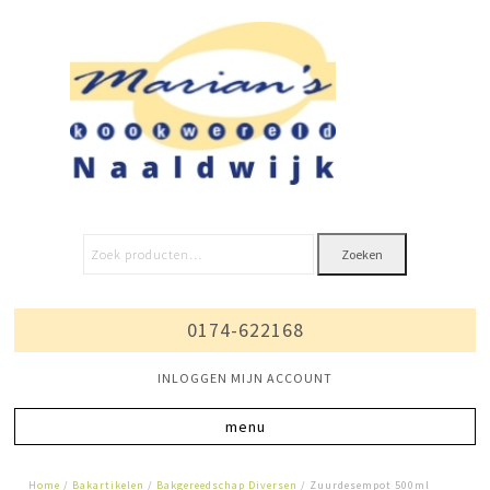
Zoeken
0174-622168
INLOGGEN MIJN ACCOUNT
Home
/
Bakartikelen
/
Bakgereedschap Diversen
/ Zuurdesempot 500ml