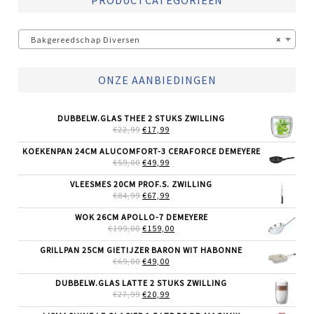
PRODUCTCATEGORIEËN
Bakgereedschap Diversen
×
ONZE AANBIEDINGEN
DUBBELW.GLAS THEE 2 STUKS ZWILLING
OORSPRONKELIJKE
HUIDIGE
€
22,99
€
17,99
PRIJS
PRIJS
WAS:
IS:
KOEKENPAN 24CM ALUCOMFORT-3 CERAFORCE DEMEYERE
€22,99.
€17,99.
OORSPRONKELIJKE
HUIDIGE
€
59,00
€
49,99
PRIJS
PRIJS
WAS:
IS:
VLEESMES 20CM PROF.S. ZWILLING
€59,00.
€49,99.
OORSPRONKELIJKE
HUIDIGE
€
84,99
€
67,99
PRIJS
PRIJS
WAS:
IS:
WOK 26CM APOLLO-7 DEMEYERE
€84,99.
€67,99.
OORSPRONKELIJKE
HUIDIGE
€
199,00
€
159,00
PRIJS
PRIJS
WAS:
IS:
GRILLPAN 25CM GIETIJZER BARON WIT HABONNE
€199,00.
€159,00.
OORSPRONKELIJKE
HUIDIGE
€
69,00
€
49,00
PRIJS
PRIJS
WAS:
IS:
DUBBELW.GLAS LATTE 2 STUKS ZWILLING
€69,00.
€49,00.
OORSPRONKELIJKE
HUIDIGE
€
27,99
€
20,99
PRIJS
PRIJS
WAS:
IS: