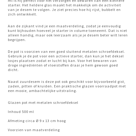
ml is hij perfect voor het verzorgen en bewaren van een kleinere
starter. Het heldere glas maakt het makkelijk om de activiteit
van je desem te volgen. Je ziet precies hoe hij rijst, bubbelt en
zich ontwikkelt.
Aan de zijkant vind je een maatverdeling, zodat je eenvoudig
kunt bijhouden hoeveel je starter in volume toeneemt. Dat is niet
alleen handig, maar ook leerzaam als je je desem beter wilt leren
begrijpen.
De pot is voorzien van een goed sluitend metalen schroefdeksel.
Gebruik je de pot voor een actieve starter, dan kun je het deksel
losjes plaatsen zodat er lucht bij kan. Voor het bewaren van
droge ingrediënten of vloeistoffen draai je hem gewoon goed
dicht.
Naast zuurdesem is deze pot ook geschikt voor bijvoorbeeld gist,
zaden, pitten of kruiden. Een praktische glazen voorraadpot met
een mooie, ambachtelijke uitstraling.
Glazen pot met metalen schroefdeksel
Inhoud 500 ml
Afmeting circa Ø 9 x 13 cm hoog
Voorzien van maatverdeling