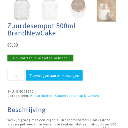
Zuurdesempot 500ml
BrandNewCake
€
5,99
Op voorraad in winkel en webshop
Zuurdesempot
Toevoegen aan winkelwagen
500ml
BrandNewCake
aantal
SKU:
BNC01640
Categorieën:
Bakartikelen
,
Bakgereedschap Diversen
Beschrijving
Werk je graag met een eigen zuurdesemstarter? Dan is deze
glazen pot een fijne basis in je keuken. Met een inhoud van 500