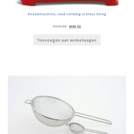
Kneedmachine, rood volledig in kleur Smeg
Oorspronkelijke
Huidige
€
539,00
€
449,00
prijs
prijs
was:
is:
€539,00.
€449,00.
Toevoegen aan winkelwagen