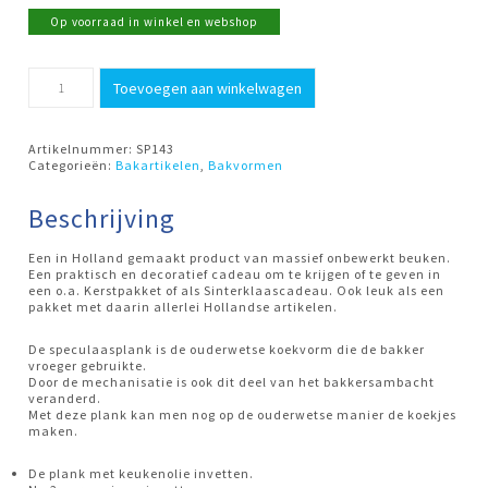
Op voorraad in winkel en webshop
Speculaasplank
Toevoegen aan winkelwagen
Sinterklaas
29x11cm
aantal
Artikelnummer:
SP143
Categorieën:
Bakartikelen
,
Bakvormen
Beschrijving
Een in Holland gemaakt product van massief onbewerkt beuken.
Een praktisch en decoratief cadeau om te krijgen of te geven in
een o.a. Kerstpakket of als Sinterklaascadeau. Ook leuk als een
pakket met daarin allerlei Hollandse artikelen.
De speculaasplank is de ouderwetse koekvorm die de bakker
vroeger gebruikte.
Door de mechanisatie is ook dit deel van het bakkersambacht
veranderd.
Met deze plank kan men nog op de ouderwetse manier de koekjes
maken.
De plank met keukenolie invetten.