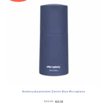
Nootmuskaatmolen Denim Blue Microplane
Oorspronkelijke
Huidige
€
29,99
€
24,99
prijs
prijs
was:
is: