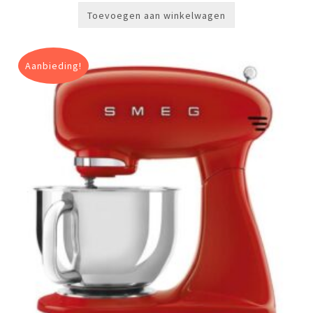
€29,99.
€24,99.
Toevoegen aan winkelwagen
Aanbieding!