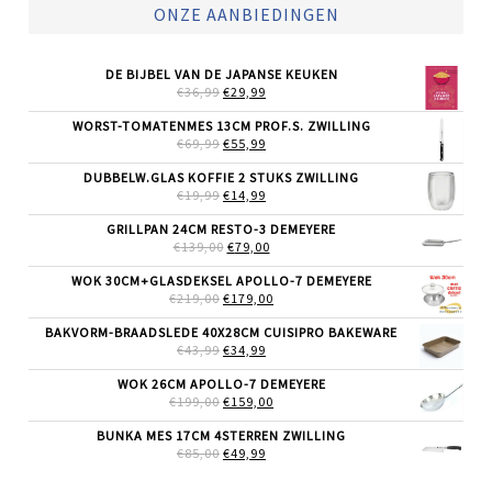
ONZE AANBIEDINGEN
DE BIJBEL VAN DE JAPANSE KEUKEN
OORSPRONKELIJKE
HUIDIGE
€
36,99
€
29,99
PRIJS
PRIJS
WAS:
IS:
WORST-TOMATENMES 13CM PROF.S. ZWILLING
€36,99.
€29,99.
OORSPRONKELIJKE
HUIDIGE
€
69,99
€
55,99
PRIJS
PRIJS
WAS:
IS:
DUBBELW.GLAS KOFFIE 2 STUKS ZWILLING
€69,99.
€55,99.
OORSPRONKELIJKE
HUIDIGE
€
19,99
€
14,99
PRIJS
PRIJS
WAS:
IS:
GRILLPAN 24CM RESTO-3 DEMEYERE
€19,99.
€14,99.
OORSPRONKELIJKE
HUIDIGE
€
139,00
€
79,00
PRIJS
PRIJS
WAS:
IS:
WOK 30CM+GLASDEKSEL APOLLO-7 DEMEYERE
€139,00.
€79,00.
OORSPRONKELIJKE
HUIDIGE
€
219,00
€
179,00
PRIJS
PRIJS
WAS:
IS:
BAKVORM-BRAADSLEDE 40X28CM CUISIPRO BAKEWARE
€219,00.
€179,00.
OORSPRONKELIJKE
HUIDIGE
€
43,99
€
34,99
PRIJS
PRIJS
WAS:
IS:
WOK 26CM APOLLO-7 DEMEYERE
€43,99.
€34,99.
OORSPRONKELIJKE
HUIDIGE
€
199,00
€
159,00
PRIJS
PRIJS
WAS:
IS:
BUNKA MES 17CM 4STERREN ZWILLING
€199,00.
€159,00.
OORSPRONKELIJKE
HUIDIGE
€
85,00
€
49,99
PRIJS
PRIJS
WAS:
IS: