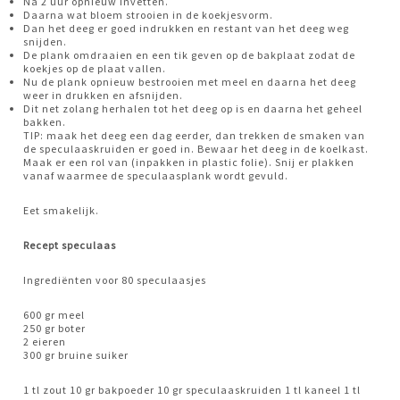
Na 2 uur opnieuw invetten.
Daarna wat bloem strooien in de koekjesvorm.
Dan het deeg er goed indrukken en restant van het deeg weg
snijden.
De plank omdraaien en een tik geven op de bakplaat zodat de
koekjes op de plaat vallen.
Nu de plank opnieuw bestrooien met meel en daarna het deeg
weer in drukken en afsnijden.
Dit net zolang herhalen tot het deeg op is en daarna het geheel
bakken.
TIP: maak het deeg een dag eerder, dan trekken de smaken van
de speculaaskruiden er goed in. Bewaar het deeg in de koelkast.
Maak er een rol van (inpakken in plastic folie). Snij er plakken
vanaf waarmee de speculaasplank wordt gevuld.
Eet smakelijk.
Recept speculaas
Ingrediënten voor 80 speculaasjes
600 gr meel
250 gr boter
2 eieren
300 gr bruine suiker
1 tl zout 10 gr bakpoeder 10 gr speculaaskruiden 1 tl kaneel 1 tl