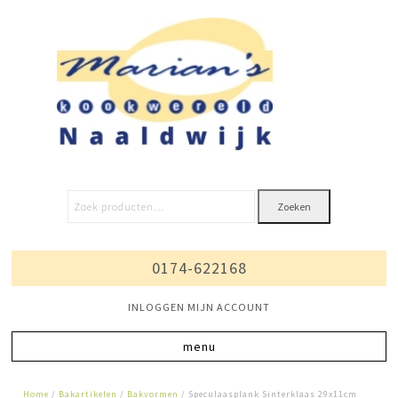
Zoeken
0174-622168
INLOGGEN MIJN ACCOUNT
Home
/
Bakartikelen
/
Bakvormen
/ Speculaasplank Sinterklaas 29x11cm