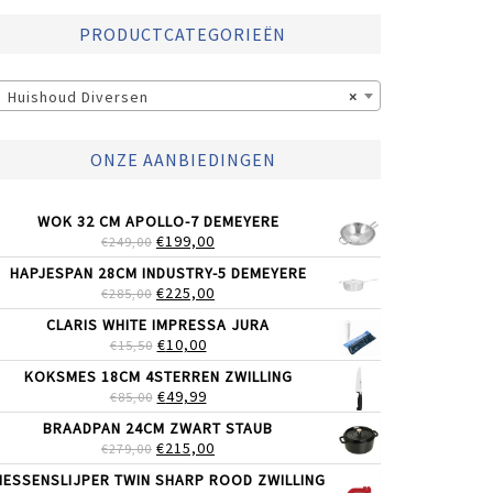
PRODUCTCATEGORIEËN
Huishoud Diversen
×
ONZE AANBIEDINGEN
WOK 32 CM APOLLO-7 DEMEYERE
OORSPRONKELIJKE
HUIDIGE
€
199,00
€
249,00
PRIJS
PRIJS
HAPJESPAN 28CM INDUSTRY-5 DEMEYERE
WAS:
IS:
OORSPRONKELIJKE
HUIDIGE
€
225,00
€
285,00
€249,00.
€199,00.
PRIJS
PRIJS
CLARIS WHITE IMPRESSA JURA
WAS:
IS:
OORSPRONKELIJKE
HUIDIGE
€
10,00
€
15,50
€285,00.
€225,00.
PRIJS
PRIJS
KOKSMES 18CM 4STERREN ZWILLING
WAS:
IS:
OORSPRONKELIJKE
HUIDIGE
€
49,99
€
85,00
€15,50.
€10,00.
PRIJS
PRIJS
BRAADPAN 24CM ZWART STAUB
WAS:
IS:
OORSPRONKELIJKE
HUIDIGE
€
215,00
€
279,00
€85,00.
€49,99.
PRIJS
PRIJS
ESSENSLIJPER TWIN SHARP ROOD ZWILLING
WAS:
IS: