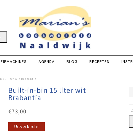
n
FFIEMACHINES
AGENDA
BLOG
RECEPTEN
INSTR
n 15 liter wit Brabantia
Built-in-bin 15 liter wit
Brabantia
€
73,00
Uitverkocht