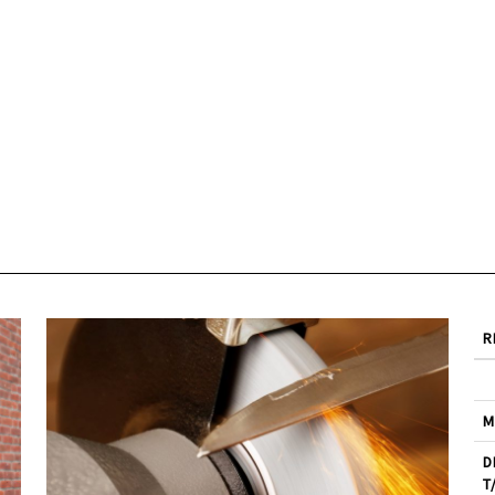
R
M
D
T