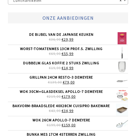
Lunchartikelen
×
ONZE AANBIEDINGEN
DE BIJBEL VAN DE JAPANSE KEUKEN
OORSPRONKELIJKE
HUIDIGE
€
36,99
€
29,99
PRIJS
PRIJS
WAS:
IS:
WORST-TOMATENMES 13CM PROF.S. ZWILLING
€36,99.
€29,99.
OORSPRONKELIJKE
HUIDIGE
€
69,99
€
55,99
PRIJS
PRIJS
WAS:
IS:
DUBBELW.GLAS KOFFIE 2 STUKS ZWILLING
€69,99.
€55,99.
OORSPRONKELIJKE
HUIDIGE
€
19,99
€
14,99
PRIJS
PRIJS
WAS:
IS:
GRILLPAN 24CM RESTO-3 DEMEYERE
€19,99.
€14,99.
OORSPRONKELIJKE
HUIDIGE
€
139,00
€
79,00
PRIJS
PRIJS
WAS:
IS:
WOK 30CM+GLASDEKSEL APOLLO-7 DEMEYERE
€139,00.
€79,00.
OORSPRONKELIJKE
HUIDIGE
€
219,00
€
179,00
PRIJS
PRIJS
WAS:
IS:
BAKVORM-BRAADSLEDE 40X28CM CUISIPRO BAKEWARE
€219,00.
€179,00.
OORSPRONKELIJKE
HUIDIGE
€
43,99
€
34,99
PRIJS
PRIJS
WAS:
IS:
WOK 26CM APOLLO-7 DEMEYERE
€43,99.
€34,99.
OORSPRONKELIJKE
HUIDIGE
€
199,00
€
159,00
PRIJS
PRIJS
WAS:
IS:
BUNKA MES 17CM 4STERREN ZWILLING