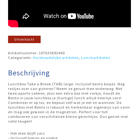
Uitverkocht
Artikelnummer:
107635692400
Categorieën:
Huishoudelijke artikelen
,
Lunchartikelen
Beschrijving
Lunchbox Take a Break (TAB) large. Inclusief bento boxjes. Nog
restjes over van gisteren? Neem ze gerust mee onderweg. Met
twee aparte vakken, plus een extra box met vorkje, houdt de
Bento in jouw lunchbox je (hartige) lunch altijd heerlijk vers!
Combineer er op los, en bepaal zelf wat je eet en wanneer. De
lunchbox met Bento is robuust en herkenbaar eigenwijs van vorm
en mag ook gewoon in de magnetron. Perfect voor het
combineren van verschillende kleine gerechtjes. Dus geniet met
volle teugen!
- Het eten blijft vers
- Inclusief bakjes en vorkje