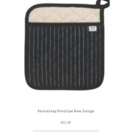
Pannenlap Pinstripe Now Design
€
12,50