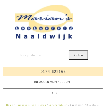
Zoeken
0174-622168
INLOGGEN MIJN ACCOUNT
Home
/
Huishoudelijke artikelen
/
Lunchartikelen
/ Lunchbox* TAB Bento L.