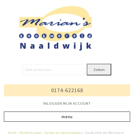
Zoeken
0174-622168
INLOGGEN MIJN ACCOUNT
Home
/
Keukenhulpen
/
Gardes en Opscheplepels
/ Garde 2dlg set Westmark