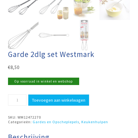
Garde 2dlg set Westmark
€
8,50
Op voorraad in winkel en webshop
Garde
Toevoegen aan winkelwagen
2dlg
set
Westmark
aantal
SKU:
WM12472270
Categorieën:
Gardes en Opscheplepels
,
Keukenhulpen
Beschrijving