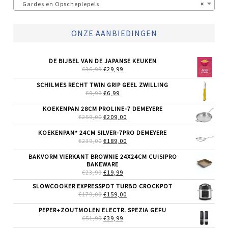
Gardes en Opscheplepels
×
ONZE AANBIEDINGEN
DE BIJBEL VAN DE JAPANSE KEUKEN
OORSPRONKELIJKE
HUIDIGE
€
36,99
€
29,99
PRIJS
PRIJS
WAS:
IS:
SCHILMES RECHT TWIN GRIP GEEL ZWILLING
€36,99.
€29,99.
OORSPRONKELIJKE
HUIDIGE
€
9,99
€
6,99
PRIJS
PRIJS
WAS:
IS:
KOEKENPAN 28CM PROLINE-7 DEMEYERE
€9,99.
€6,99.
OORSPRONKELIJKE
HUIDIGE
€
259,00
€
209,00
PRIJS
PRIJS
WAS:
IS:
KOEKENPAN* 24CM SILVER-7PRO DEMEYERE
€259,00.
€209,00.
OORSPRONKELIJKE
HUIDIGE
€
239,00
€
189,00
PRIJS
PRIJS
WAS:
IS:
BAKVORM VIERKANT BROWNIE 24X24CM CUISIPRO
€239,00.
€189,00.
BAKEWARE
OORSPRONKELIJKE
HUIDIGE
€
23,99
€
19,99
PRIJS
PRIJS
SLOWCOOKER EXPRESSPOT TURBO CROCKPOT
WAS:
IS:
OORSPRONKELIJKE
HUIDIGE
€
179,00
€23,99.
€
159,00
€19,99.
PRIJS
PRIJS
WAS:
IS:
PEPER+ZOUTMOLEN ELECTR. SPEZIA GEFU
€179,00.
€159,00.
OORSPRONKELIJKE
HUIDIGE
€
51,99
€
39,99
PRIJS
PRIJS