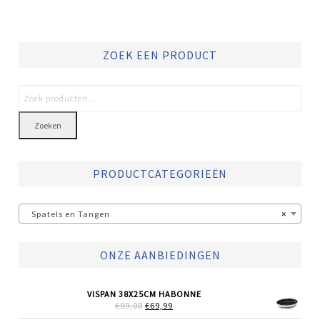
ZOEK EEN PRODUCT
Zoeken
PRODUCTCATEGORIEËN
Spatels en Tangen
×
ONZE AANBIEDINGEN
VISPAN 38X25CM HABONNE
OORSPRONKELIJKE
HUIDIGE
€
99,00
€
69,99
PRIJS
PRIJS