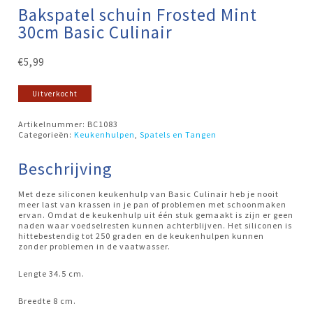
Bakspatel schuin Frosted Mint
30cm Basic Culinair
€
5,99
Uitverkocht
Artikelnummer:
BC1083
Categorieën:
Keukenhulpen
,
Spatels en Tangen
Beschrijving
Met deze siliconen keukenhulp van Basic Culinair heb je nooit
meer last van krassen in je pan of problemen met schoonmaken
ervan. Omdat de keukenhulp uit één stuk gemaakt is zijn er geen
naden waar voedselresten kunnen achterblijven. Het siliconen is
hittebestendig tot 250 graden en de keukenhulpen kunnen
zonder problemen in de vaatwasser.
Lengte 34.5 cm.
Breedte 8 cm.