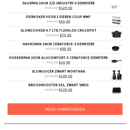
WAS:
IS:
SAUSPAN 20CM Z/D INDUSTRY-5 DEMEYERE
€99,00.
€69,99.
OORSPRONKELIJKE
HUIDIGE
€
185,00
€
129,00
PRIJS
PRIJS
WAS:
IS:
EIERKOKER VOOR 2 EIEREN COUP WMF
€185,00.
€129,00.
OORSPRONKELIJKE
HUIDIGE
€
69,99
€
55,00
PRIJS
PRIJS
WAS:
IS:
SLOWCOOKER 4.7 LTR.TIJDKLOK CROCKPOT
€69,99.
€55,00.
OORSPRONKELIJKE
HUIDIGE
€
109,00
€
79,00
PRIJS
PRIJS
WAS:
IS:
HAPJESPAN 28CM CERAFORCE-5 DEMEYERE
€109,00.
€79,00.
OORSPRONKELIJKE
HUIDIGE
€
129,00
€
99,00
PRIJS
PRIJS
WAS:
IS:
KOEKENPAN 20CM ALUCOMFORT-3 CERAFORCE DEMEYERE
€129,00.
€99,00.
OORSPRONKELIJKE
HUIDIGE
€
49,00
€
39,99
PRIJS
PRIJS
WAS:
IS:
SLOWJUICER ZWART MONTANA
€49,00.
€39,99.
OORSPRONKELIJKE
HUIDIGE
€
229,00
€
149,00
PRIJS
PRIJS
WAS:
IS:
BROODROOSTER 2X2, ZWART SMEG
€229,00.
€149,00.
OORSPRONKELIJKE
HUIDIGE
€
169,00
€
139,00
PRIJS
PRIJS
WAS:
IS:
€169,00.
€139,00.
MEER AANBIEDINGEN