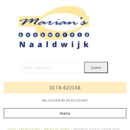
Zoeken
0174-622168
INLOGGEN MIJN ACCOUNT
Home
/
Keukenhulpen
/
Spatels en Tangen
/ Bakspatel schuin Frosted Mint