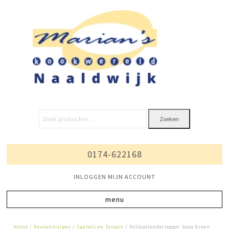
Zoeken
0174-622168
INLOGGEN MIJN ACCOUNT
Home
/
Keukenhulpen
/
Spatels en Tangen
/ Pollepelonderlegger Sage Green