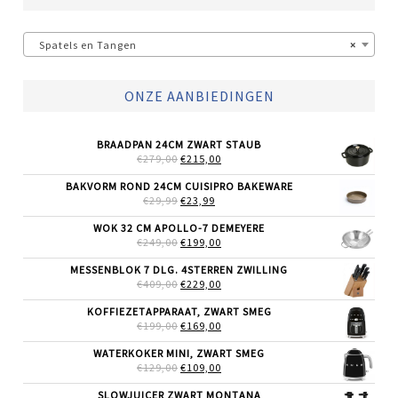
Spatels en Tangen
×
ONZE AANBIEDINGEN
BRAADPAN 24CM ZWART STAUB
OORSPRONKELIJKE
HUIDIGE
€
279,00
€
215,00
PRIJS
PRIJS
WAS:
IS:
BAKVORM ROND 24CM CUISIPRO BAKEWARE
€279,00.
€215,00.
OORSPRONKELIJKE
HUIDIGE
€
29,99
€
23,99
PRIJS
PRIJS
WAS:
IS:
WOK 32 CM APOLLO-7 DEMEYERE
€29,99.
€23,99.
OORSPRONKELIJKE
HUIDIGE
€
249,00
€
199,00
PRIJS
PRIJS
WAS:
IS:
MESSENBLOK 7 DLG. 4STERREN ZWILLING
€249,00.
€199,00.
OORSPRONKELIJKE
HUIDIGE
€
409,00
€
229,00
PRIJS
PRIJS
WAS:
IS:
KOFFIEZETAPPARAAT, ZWART SMEG
€409,00.
€229,00.
OORSPRONKELIJKE
HUIDIGE
€
199,00
€
169,00
PRIJS
PRIJS
WAS:
IS:
WATERKOKER MINI, ZWART SMEG
€199,00.
€169,00.
OORSPRONKELIJKE
HUIDIGE
€
129,00
€
109,00
PRIJS
PRIJS
WAS:
IS:
SLOWJUICER ZWART MONTANA