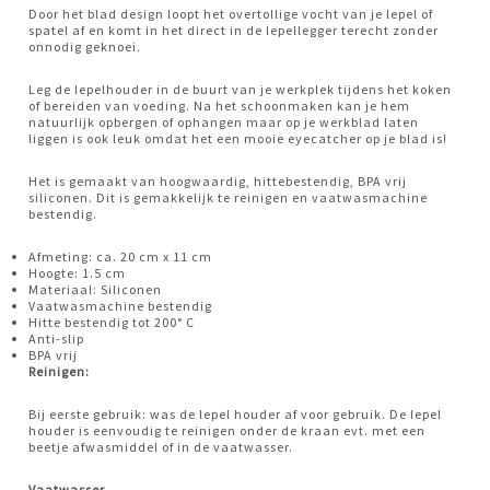
Door het blad design loopt het overtollige vocht van je lepel of
spatel af en komt in het direct in de lepellegger terecht zonder
onnodig geknoei.
Leg de lepelhouder in de buurt van je werkplek tijdens het koken
of bereiden van voeding. Na het schoonmaken kan je hem
natuurlijk opbergen of ophangen maar op je werkblad laten
liggen is ook leuk omdat het een mooie eyecatcher op je blad is!
Het is gemaakt van hoogwaardig, hittebestendig, BPA vrij
siliconen. Dit is gemakkelijk te reinigen en vaatwasmachine
bestendig.
Afmeting: ca. 20 cm x 11 cm
Hoogte: 1.5 cm
Materiaal: Siliconen
Vaatwasmachine bestendig
Hitte bestendig tot 200° C
Anti-slip
BPA vrij
Reinigen:
Bij eerste gebruik: was de lepel houder af voor gebruik. De lepel
houder is eenvoudig te reinigen onder de kraan evt. met een
beetje afwasmiddel of in de vaatwasser.
Vaatwasser