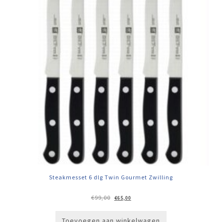
Steakmesset 6 dlg Twin Gourmet Zwilling
Oorspronkelijke
Huidige
€
99,00
€
65,00
prijs
prijs
was:
is:
€99,00.
€65,00.
Toevoegen aan winkelwagen