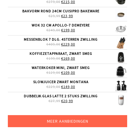
OORSPRONKELIJKE
HUIDIGE
€
279,00
€
215,00
PRIJS
PRIJS
WAS:
IS:
BAKVORM ROND 24CM CUISIPRO BAKEWARE
€279,00.
€215,00.
OORSPRONKELIJKE
HUIDIGE
€
29,99
€
23,99
PRIJS
PRIJS
WAS:
IS:
WOK 32 CM APOLLO-7 DEMEYERE
€29,99.
€23,99.
OORSPRONKELIJKE
HUIDIGE
€
249,00
€
199,00
PRIJS
PRIJS
WAS:
IS:
MESSENBLOK 7 DLG. 4STERREN ZWILLING
€249,00.
€199,00.
OORSPRONKELIJKE
HUIDIGE
€
409,00
€
229,00
PRIJS
PRIJS
WAS:
IS:
KOFFIEZETAPPARAAT, ZWART SMEG
€409,00.
€229,00.
OORSPRONKELIJKE
HUIDIGE
€
199,00
€
169,00
PRIJS
PRIJS
WAS:
IS:
WATERKOKER MINI, ZWART SMEG
€199,00.
€169,00.
OORSPRONKELIJKE
HUIDIGE
€
129,00
€
109,00
PRIJS
PRIJS
WAS:
IS:
SLOWJUICER ZWART MONTANA
€129,00.
€109,00.
OORSPRONKELIJKE
HUIDIGE
€
229,00
€
149,00
PRIJS
PRIJS
WAS:
IS:
DUBBELW.GLAS LATTE 2 STUKS ZWILLING
€229,00.
€149,00.
OORSPRONKELIJKE
HUIDIGE
€
27,99
€
20,99
PRIJS
PRIJS
WAS:
IS:
€27,99.
€20,99.
MEER AANBIEDINGEN