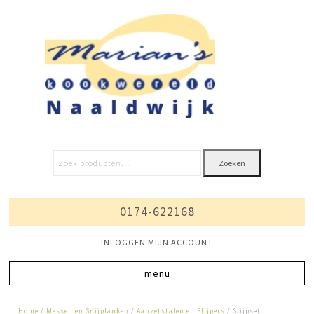
Zoeken
0174-622168
INLOGGEN MIJN ACCOUNT
Home
/
Messen en Snijplanken
/
Aanzetstalen en Slijpers
/ Slijpset