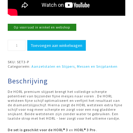
Op voorraad in winkel en webshop
Slijpset
Toevoegen aan winkelwagen
PREMIUM
HORL
aantal
SKU:
SET3-P
Categorieën:
Aanzetstalen en Slijpers
,
Messen en Snijplanken
Beschrijving
De HORL premium slijpset brengt het volledige scherpte
potentieel van bijzonder fijne mesjes naar voren . De HORL
wetsteen fijne schijf optimaliseert en verfijnt het resultaat van
de diamantslijpschijf. Hierna zorgt de HORL wetsteen extra fijne
schijf voor nog meer scherpte en zorgt voor een nog gladdere
snijkant. Beide wetstenen zijn zonder water te gebruiken. Een
laatste strop met het HORL - leer zorgt voor het ultieme randje.
De set is geschikt voor
de
HORL®
3
en
HORL® 3
Pro
.