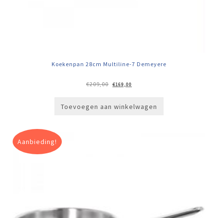
Koekenpan 28cm Multiline-7 Demeyere
Oorspronkelijke
Huidige
€
209,00
€
169,00
prijs
prijs
was:
is:
€209,00.
€169,00.
Toevoegen aan winkelwagen
Aanbieding!