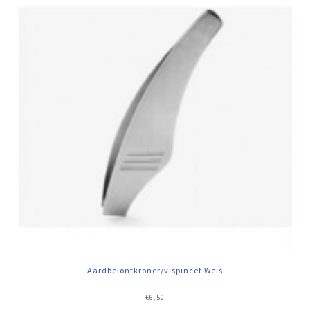
Aardbeiontkroner/vispincet Weis
€
6,50