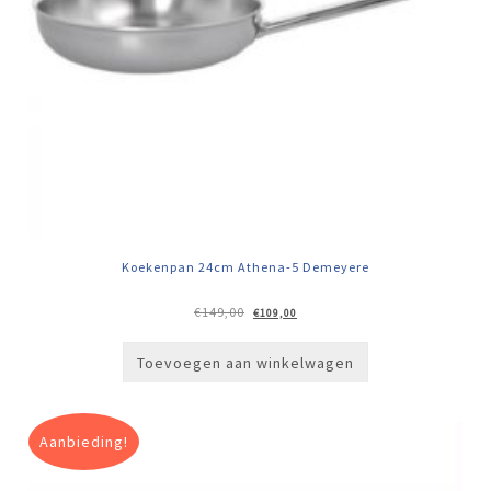
Koekenpan 24cm Athena-5 Demeyere
Oorspronkelijke
Huidige
€
149,00
€
109,00
prijs
prijs
was:
is:
€149,00.
€109,00.
Toevoegen aan winkelwagen
Aanbieding!