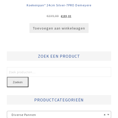
Koekenpan* 24cm Silver-7PRO Demeyere
Oorspronkelijke
Huidige
€
239,00
€
189,00
prijs
prijs
was:
is:
€239,00.
€189,00.
Toevoegen aan winkelwagen
ZOEK EEN PRODUCT
Zoeken
PRODUCTCATEGORIEËN
Diverse Pannen
×