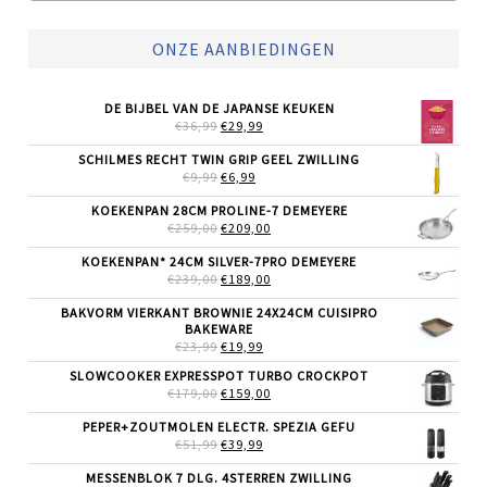
ONZE AANBIEDINGEN
DE BIJBEL VAN DE JAPANSE KEUKEN
OORSPRONKELIJKE
HUIDIGE
€
36,99
€
29,99
PRIJS
PRIJS
WAS:
IS:
SCHILMES RECHT TWIN GRIP GEEL ZWILLING
€36,99.
€29,99.
OORSPRONKELIJKE
HUIDIGE
€
9,99
€
6,99
PRIJS
PRIJS
WAS:
IS:
KOEKENPAN 28CM PROLINE-7 DEMEYERE
€9,99.
€6,99.
OORSPRONKELIJKE
HUIDIGE
€
259,00
€
209,00
PRIJS
PRIJS
WAS:
IS:
KOEKENPAN* 24CM SILVER-7PRO DEMEYERE
€259,00.
€209,00.
OORSPRONKELIJKE
HUIDIGE
€
239,00
€
189,00
PRIJS
PRIJS
WAS:
IS:
BAKVORM VIERKANT BROWNIE 24X24CM CUISIPRO
€239,00.
€189,00.
BAKEWARE
OORSPRONKELIJKE
HUIDIGE
€
23,99
€
19,99
PRIJS
PRIJS
SLOWCOOKER EXPRESSPOT TURBO CROCKPOT
WAS:
IS:
OORSPRONKELIJKE
HUIDIGE
€
179,00
€23,99.
€
159,00
€19,99.
PRIJS
PRIJS
WAS:
IS:
PEPER+ZOUTMOLEN ELECTR. SPEZIA GEFU
€179,00.
€159,00.
OORSPRONKELIJKE
HUIDIGE
€
51,99
€
39,99
PRIJS
PRIJS
WAS:
IS:
MESSENBLOK 7 DLG. 4STERREN ZWILLING