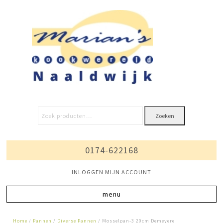
Zoeken
0174-622168
INLOGGEN MIJN ACCOUNT
Home
/
Pannen
/
Diverse Pannen
/ Mosselpan-3 20cm Demeyere