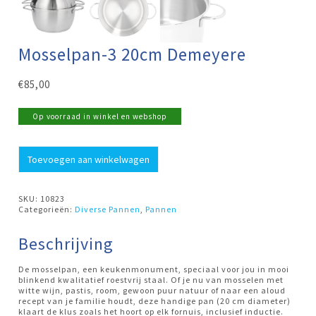
Mosselpan-3 20cm Demeyere
€
85,00
Op voorraad in winkel en webshop
Mosselpan-
Toevoegen aan winkelwagen
3
20cm
Demeyere
aantal
SKU:
10823
Categorieën:
Diverse Pannen
,
Pannen
Beschrijving
De mosselpan, een keukenmonument, speciaal voor jou in mooi
blinkend kwalitatief roestvrij staal. Of je nu van mosselen met
witte wijn, pastis, room, gewoon puur natuur of naar een aloud
recept van je familie houdt, deze handige pan (20 cm diameter)
klaart de klus zoals het hoort op elk fornuis, inclusief inductie.