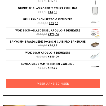
OORSPRONKELIJKE
HUIDIGE
€
69,99
€
55,99
PRIJS
PRIJS
WAS:
IS:
DUBBELW.GLAS KOFFIE 2 STUKS ZWILLING
€69,99.
€55,99.
OORSPRONKELIJKE
HUIDIGE
€
19,99
€
14,99
PRIJS
PRIJS
WAS:
IS:
GRILLPAN 24CM RESTO-3 DEMEYERE
€19,99.
€14,99.
OORSPRONKELIJKE
HUIDIGE
€
139,00
€
79,00
PRIJS
PRIJS
WAS:
IS:
WOK 30CM+GLASDEKSEL APOLLO-7 DEMEYERE
€139,00.
€79,00.
OORSPRONKELIJKE
HUIDIGE
€
219,00
€
179,00
PRIJS
PRIJS
WAS:
IS:
BAKVORM-BRAADSLEDE 40X28CM CUISIPRO BAKEWARE
€219,00.
€179,00.
OORSPRONKELIJKE
HUIDIGE
€
43,99
€
34,99
PRIJS
PRIJS
WAS:
IS:
WOK 26CM APOLLO-7 DEMEYERE
€43,99.
€34,99.
OORSPRONKELIJKE
HUIDIGE
€
199,00
€
159,00
PRIJS
PRIJS
WAS:
IS:
BUNKA MES 17CM 4STERREN ZWILLING
€199,00.
€159,00.
OORSPRONKELIJKE
HUIDIGE
€
85,00
€
49,99
PRIJS
PRIJS
WAS:
IS:
€85,00.
€49,99.
MEER AANBIEDINGEN