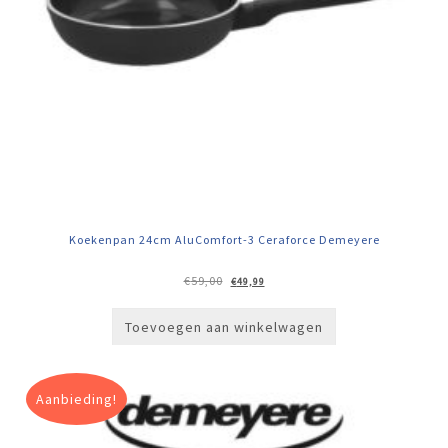
Koekenpan 24cm AluComfort-3 Ceraforce Demeyere
Oorspronkelijke
Huidige
€
59,00
€
49,99
prijs
prijs
was:
is:
€59,00.
€49,99.
Toevoegen aan winkelwagen
Aanbieding!