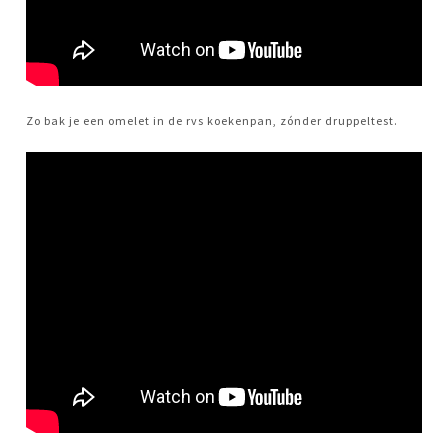
Zo bak je een omelet in de rvs koekenpan, zónder druppeltest.