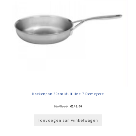
Koekenpan 20cm Multiline-7 Demeyere
Oorspronkelijke
Huidige
€
179,00
€
145,00
prijs
prijs
was:
is:
€179,00.
€145,00.
Toevoegen aan winkelwagen