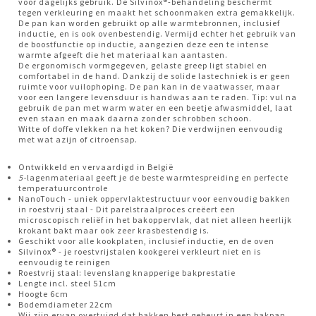
voor dagelijks gebruik. De Silvinox®-behandeling beschermt
tegen verkleuring en maakt het schoonmaken extra gemakkelijk.
De pan kan worden gebruikt op alle warmtebronnen, inclusief
inductie, en is ook ovenbestendig. Vermijd echter het gebruik van
de boostfunctie op inductie, aangezien deze een te intense
warmte afgeeft die het materiaal kan aantasten.
De ergonomisch vormgegeven, gelaste greep ligt stabiel en
comfortabel in de hand. Dankzij de solide lastechniek is er geen
ruimte voor vuilophoping. De pan kan in de vaatwasser, maar
voor een langere levensduur is handwas aan te raden. Tip: vul na
gebruik de pan met warm water en een beetje afwasmiddel, laat
even staan en maak daarna zonder schrobben schoon.
Witte of doffe vlekken na het koken? Die verdwijnen eenvoudig
met wat azijn of citroensap.
Ontwikkeld en vervaardigd in België
5-
lagenmateriaal geeft je de beste warmtespreiding en perfecte
temperatuurcontrole
NanoTouch - uniek oppervlaktestructuur voor eenvoudig bakken
in roestvrij staal - Dit parelstraalproces creëert een
microscopisch reliëf in het bakoppervlak, dat niet alleen heerlijk
krokant bakt maar ook zeer krasbestendig is.
Geschikt voor alle kookplaten, inclusief inductie, en de oven
Silvinox® - je roestvrijstalen kookgerei verkleurt niet en is
eenvoudig te reinigen
Roestvrij staal: levenslang knapperige bakprestatie
Lengte incl. steel 51cm
Hoogte 6cm
Bodemdiameter 22cm
Wij zijn ervan overtuigd dat bakken best gebeurt in een bakpan