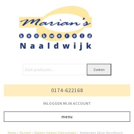
Zoeken
0174-622168
INLOGGEN MIJN ACCOUNT
Home
/
Pannen
/
Koeken-Hapjes-Flensjespan
/ Koekenpan 28cm NanoTouch