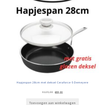
Hapjespan 28cm met deksel Ceraforce-5 Demeyere
Oorspronkelijke
Huidige
€
129,00
€
99,00
prijs
prijs
was:
is:
€129,00.
€99,00.
Toevoegen aan winkelwagen