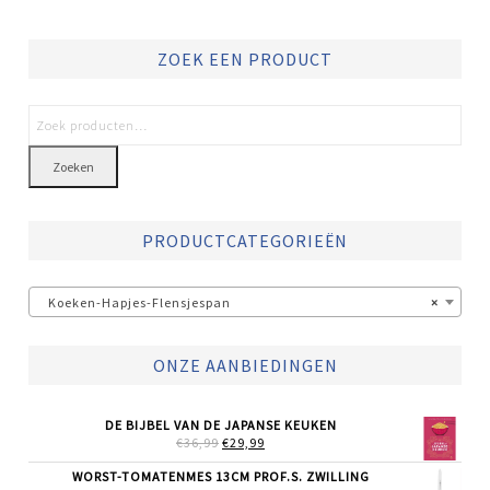
ZOEK EEN PRODUCT
Zoeken
PRODUCTCATEGORIEËN
Koeken-Hapjes-Flensjespan
×
ONZE AANBIEDINGEN
DE BIJBEL VAN DE JAPANSE KEUKEN
OORSPRONKELIJKE
HUIDIGE
€
36,99
€
29,99
PRIJS
PRIJS
WAS:
IS:
WORST-TOMATENMES 13CM PROF.S. ZWILLING
€36,99.
€29,99.