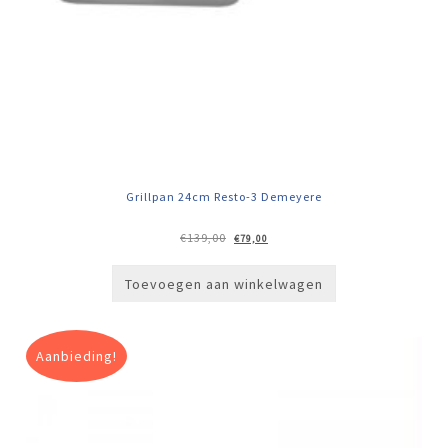
Grillpan 24cm Resto-3 Demeyere
Oorspronkelijke
Huidige
€
139,00
€
79,00
prijs
prijs
was:
is:
€139,00.
€79,00.
Toevoegen aan winkelwagen
Aanbieding!