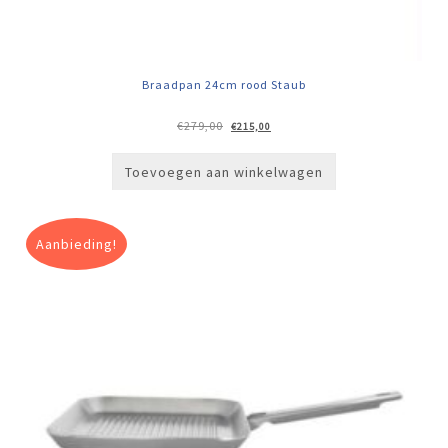
Braadpan 24cm rood Staub
Oorspronkelijke
Huidige
€
279,00
€
215,00
prijs
prijs
was:
is:
€279,00.
€215,00.
Toevoegen aan winkelwagen
Aanbieding!