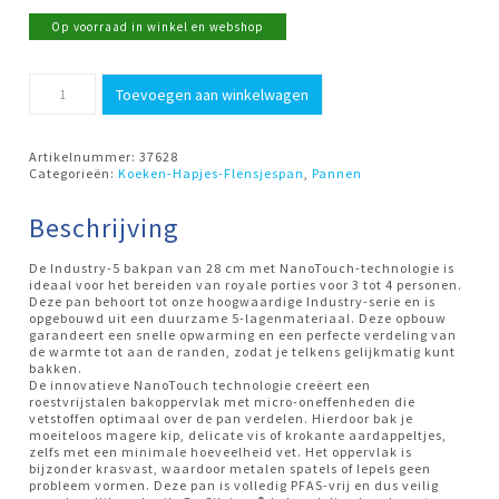
Op voorraad in winkel en webshop
Koekenpan
Toevoegen aan winkelwagen
28cm
NanoTouch
Industry-
5
Artikelnummer:
37628
Demeyere
Categorieën:
Koeken-Hapjes-Flensjespan
,
Pannen
aantal
Beschrijving
De Industry-5 bakpan van 28 cm met NanoTouch-technologie is
ideaal voor het bereiden van royale porties voor 3 tot 4 personen.
Deze pan behoort tot onze hoogwaardige Industry-serie en is
opgebouwd uit een duurzame 5-lagenmateriaal. Deze opbouw
garandeert een snelle opwarming en een perfecte verdeling van
de warmte tot aan de randen, zodat je telkens gelijkmatig kunt
bakken.
De innovatieve NanoTouch technologie creëert een
roestvrijstalen bakoppervlak met micro-oneffenheden die
vetstoffen optimaal over de pan verdelen. Hierdoor bak je
moeiteloos magere kip, delicate vis of krokante aardappeltjes,
zelfs met een minimale hoeveelheid vet. Het oppervlak is
bijzonder krasvast, waardoor metalen spatels of lepels geen
probleem vormen. Deze pan is volledig PFAS-vrij en dus veilig