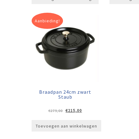
Aanbieding!
Braadpan 24cm zwart
Staub
Oorspronkelijke
Huidige
€
215,00
€
279,00
prijs
prijs
was:
is:
Toevoegen aan winkelwagen
€279,00.
€215,00.