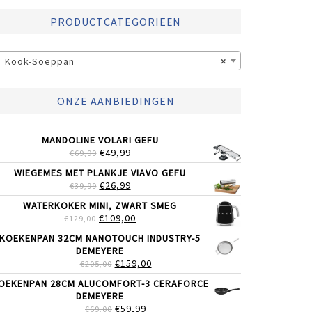
PRODUCTCATEGORIEËN
Kook-Soeppan
×
ONZE AANBIEDINGEN
MANDOLINE VOLARI GEFU
OORSPRONKELIJKE
HUIDIGE
€
49,99
€
69,99
PRIJS
PRIJS
WIEGEMES MET PLANKJE VIAVO GEFU
WAS:
IS:
OORSPRONKELIJKE
HUIDIGE
€
26,99
€
39,99
€69,99.
€49,99.
PRIJS
PRIJS
WATERKOKER MINI, ZWART SMEG
WAS:
IS:
OORSPRONKELIJKE
HUIDIGE
€
109,00
€
129,00
€39,99.
€26,99.
PRIJS
PRIJS
KOEKENPAN 32CM NANOTOUCH INDUSTRY-5
WAS:
IS:
DEMEYERE
€129,00.
€109,00.
OORSPRONKELIJKE
HUIDIGE
€
159,00
€
205,00
PRIJS
PRIJS
OEKENPAN 28CM ALUCOMFORT-3 CERAFORCE
WAS:
IS:
DEMEYERE
€205,00.
€159,00.
OORSPRONKELIJKE
HUIDIGE
€
59,99
€
69,00