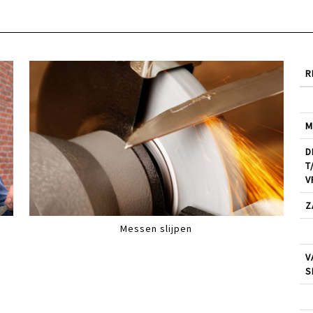
R
M
D
T
V
Z
Messen slijpen
V
S