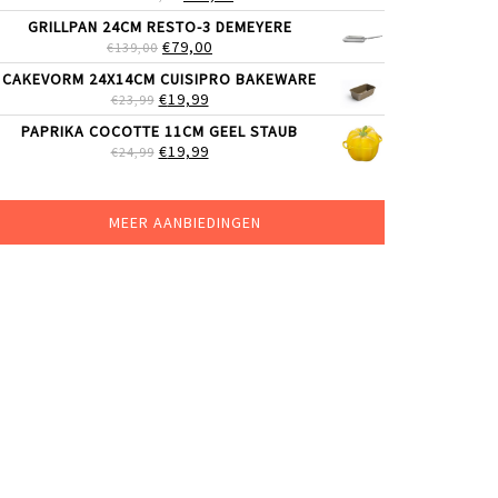
PRIJS
PRIJS
GRILLPAN 24CM RESTO-3 DEMEYERE
WAS:
IS:
OORSPRONKELIJKE
HUIDIGE
€
79,00
€
139,00
€69,00.
€59,99.
PRIJS
PRIJS
CAKEVORM 24X14CM CUISIPRO BAKEWARE
WAS:
IS:
OORSPRONKELIJKE
HUIDIGE
€
19,99
€
23,99
€139,00.
€79,00.
PRIJS
PRIJS
PAPRIKA COCOTTE 11CM GEEL STAUB
WAS:
IS:
OORSPRONKELIJKE
HUIDIGE
€
19,99
€
24,99
€23,99.
€19,99.
PRIJS
PRIJS
WAS:
IS:
€24,99.
€19,99.
MEER AANBIEDINGEN