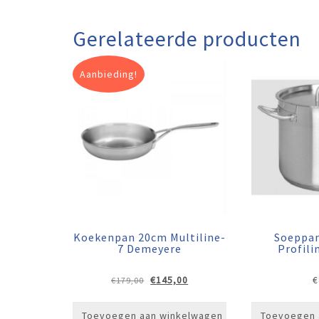
Gerelateerde producten
Aanbieding!
Koekenpan 20cm Multiline-
Soeppan
7 Demeyere
Profil
Oorspronkelijke
Huidige
€
145,00
€
€
179,00
prijs
prijs
was:
is:
Toevoegen aan winkelwagen
Toevoegen 
€179,00.
€145,00.