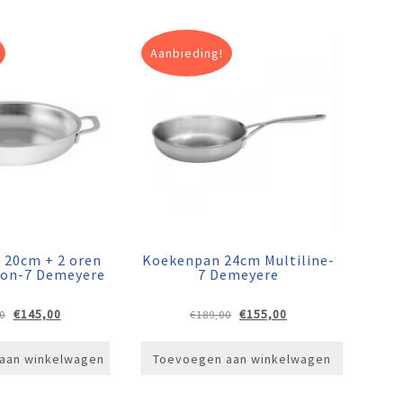
Aanbieding!
 20cm + 2 oren
Koekenpan 24cm Multiline-
ion-7 Demeyere
7 Demeyere
Oorspronkelijke
Huidige
Oorspronkelijke
Huidige
€
145,00
€
155,00
0
€
189,00
prijs
prijs
prijs
prijs
was:
is:
was:
is:
aan winkelwagen
Toevoegen aan winkelwagen
€179,00.
€145,00.
€189,00.
€155,00.