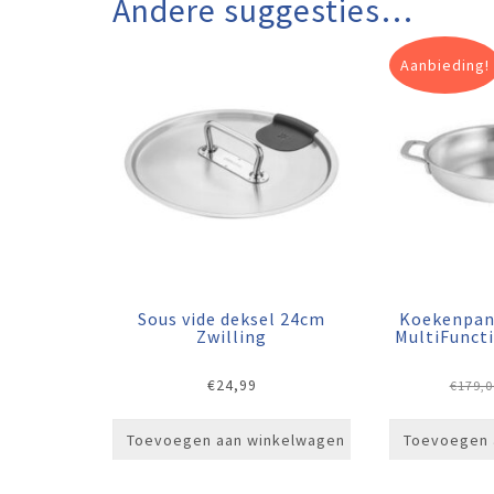
Andere suggesties…
Aanbieding!
Sous vide deksel 24cm
Koekenpan
Zwilling
MultiFunct
€
24,99
€
179,0
Toevoegen aan winkelwagen
Toevoegen 