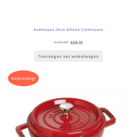
Koekenpan 24cm Athena-5 Demeyere
Oorspronkelijke
Huidige
€
149,00
€
109,00
prijs
prijs
was:
is:
€149,00.
€109,00.
Toevoegen aan winkelwagen
Aanbieding!