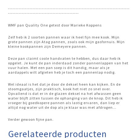
-------------------------------------------------------------------------------
----------------------------------------------
WMF pan Quality One getest door Marieke Koppens
Zelf heb ik 2 soorten pannen waar ik heel fijn mee kook. Mijn
grote pannen zijn Atag pannen, zoals ook mijn gasfornuis. Mijn
kleine kookpannen zijn Demeyere pannen.
Deze pan claimt coole handvaten te hebben, dus daar heb ik
opgelet. Je kunt de pan inderdaad zonder pannenlappen van het
vuur halen. Met een pan soep is dit handig, maar als je
aardappels wilt afgieten heb je toch een pannenlap nodig.
Wel ideaal is het dat je door de deksel heen kan kijken. En de
stoomgaatjes, zijn praktisch, kook het niet zo snel over.
Opvallend is dat er in de glazen deksel na het afwassen geen
water blijft zitten tussen de ophanging van de knop. Dit heb ik
vroeger bij goedkopere pannen als lastig ervaren, dan liep er
altijd nog water uit de dop als je klaar was met afdrogen...
Verder gewoon fijne pan.
Gerelateerde producten