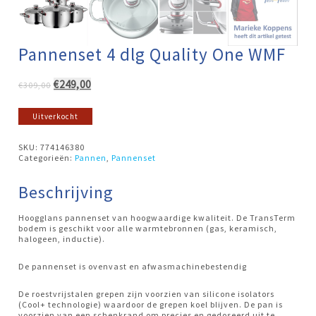
Pannenset 4 dlg Quality One WMF
Oorspronkelijke
Huidige
€
249,00
€
309,00
prijs
prijs
was:
is:
Uitverkocht
€309,00.
€249,00.
SKU:
774146380
Categorieën:
Pannen
,
Pannenset
Beschrijving
Hoogglans pannenset van hoogwaardige kwaliteit. De TransTerm
bodem is geschikt voor alle warmtebronnen (gas, keramisch,
halogeen, inductie).
De pannenset is ovenvast en afwasmachinebestendig
De roestvrijstalen grepen zijn voorzien van silicone isolators
(Cool+ technologie) waardoor de grepen koel blijven. De pan is
voorzien van een schenkrand om precies en gedoseerd uit te