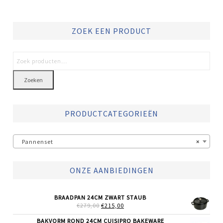
ZOEK EEN PRODUCT
Zoeken
PRODUCTCATEGORIEËN
Pannenset
×
ONZE AANBIEDINGEN
BRAADPAN 24CM ZWART STAUB
OORSPRONKELIJKE
HUIDIGE
€
279,00
€
215,00
PRIJS
PRIJS
WAS:
IS:
BAKVORM ROND 24CM CUISIPRO BAKEWARE