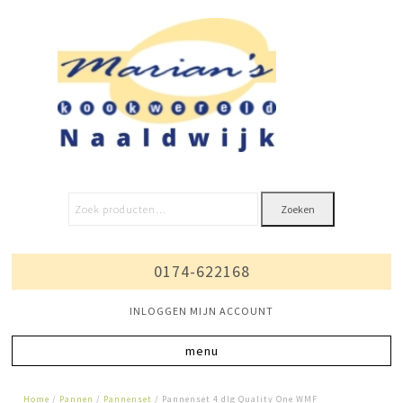
Zoeken
0174-622168
INLOGGEN MIJN ACCOUNT
Home
/
Pannen
/
Pannenset
/ Pannenset 4 dlg Quality One WMF